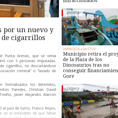
infraccionados
CRÓNICA
s por un nuevo y
de cigarrillos
06/08/2026 a las 07:03
Municipio retira el pro
 de Punta Arenas, que se venía
de la Plaza de los
minó con 5 personas imputadas.
Dinosaurios tras no
de cigarrillos, no descartándose
conseguir financiamien
ociación criminal” o “lavado de
Gore
 formalizados los detenidos,
CRÓNICA
entos Paredes, Christian David
riviño, Javier Alejandro Alarcón
ió al juez de turno, Franco Reyes,
e en el entendido de que faltan