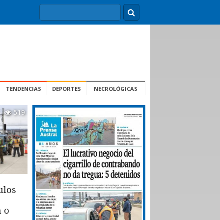
TENDENCIAS
DEPORTES
NECROLÓGICAS
519
ulos
n o