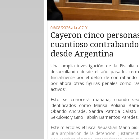
06/08/2026 a las 07:01
Cayeron cinco persona
cuantioso contrabando 
desde Argentina
Una amplia investigación de la Fiscalía
desarrollando desde el año pasado, ter
Inicialmente por el delito de contrabando 
por ahora otras figuras penales como “as
activos”.
Esto se conocerá mañana, cuando sean
identificados como Marisa Poliana Barri
Obando Andrade, Sandra Patricia Calisto T
Sekulovic y Gino Fabián Barrientos Paredes.
Este miércoles el fiscal Sebastián Marín pid
una ampliación de la detención. Justament