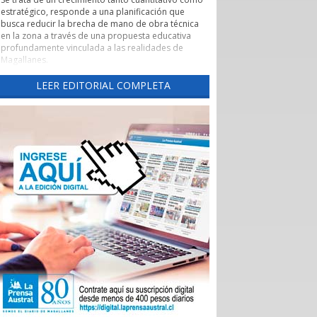
estratégico, responde a una planificación que
busca reducir la brecha de mano de obra técnica
en la zona a través de una propuesta educativa
profundamente vinculada a las realidades de
Magallanes.
Evaluación de pertinencia y conexión con el sector
LEER EDITORIAL COMPLETA
productivo forman parte de uno de los pilares de
esta nueva etapa. Según lo explicado por la
rectora, el CFT ha alineado sus programas con las
necesidades reales de los sectores productivos y
de servicios de la región, asegurando que los
egresados cuenten con una inserción laboral
efectiva y que la formación no derive en una
saturación del mercado, sino en una respuesta a
demandas insatisfechas. Carreras como
Instrumentación y Control de Procesos Industriales
y Logística con mención en Operaciones
Portuarias, que se impartirán tanto en la capital
regional como en Puerto Natales, son ejemplos
claros de formación técnica orientada a los
desafíos productivos actuales.
También cabe destacar la expansión territorial,
con las nuevas sedes en Punta Arenas y Puerto
Natales.