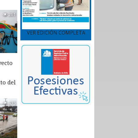
261
VER EDICIÓN COMPLETA
yecto
to del
435