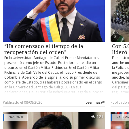
rocoso donde no es posible construir un desvío. El seremi
estrategia
Patagonia 
presentado por Pedro Elgueta, Ignacia Lira y Clemente
telefónicas y seguimientos realizados durante todo este periodo
enfatizó que se mantendrá la conectividad del Parque. Según
que los p
Almacén Cr
Torres. El segundo lugar recayó en “Misión Matemática”, del
sumado a la detención flagrante del día martes.
explicó, habrá continuidad de las vías entre la portería
reflexión 
ida). 15,1
Instituto Sagrada Familia, elaborado por Florencia Martínez e
Sarmiento y el sector de Cañadón Macho, de modo que el
semifinal i
Isabella Fuica. En tanto, el primer lugar fue para “Al Límite de
Además, Gino Barrientos, Javier Alarcón y Christian Ob
ingreso se redirija por ese acceso -hoy pavimentado-
senior var
la Geometría”, del Colegio Charles Darwin, proyecto creado
investigados por lavado de activos.
mientras avanzan las obras. Para ello, detalló, el Mop ha
18,15: var
por Antonella Frank, Grace Velásquez y Josefa Vergara.
sostenido reuniones con Conaf con el fin de adaptar esa
ida. 19,45
Tren de Aragua
portería, ampliando baños y estacionamientos y
todo compe
aumentando la dotación de funcionarios, obras que se
siguientes
Sobre el delito de asociación criminal, el magistrado Reyes señal
absorberían con el mismo contrato. El punto es que la
“Ha comenzado el tiempo de la
Con 5.
tc “Tengo 
una permanencia en el tiempo, con roles definidos dentro de la o
portería que concentra hoy el mayor ingreso es Laguna
recuperación del orden”
lideró
Carlos 2. 
Amarga. Según el director regional de Conaf, John Revello, se
y también habló del riesgo.
0. Damas t
En la Universidad Santiago de Cali, el Primer Mandatario se
El ministr
trata de “la portería más importante y la que genera más
Wenuy 3 - 
posesionó como jefe de Estado. Posteriormente, dio un
anoche un
Porque uno de los informes policiales da cuenta que al revisar 
ingresos dentro del Parque”. Que el flujo deba reorientarse
6 - A Medi
discurso en el Cantón Militar Pichincha. En el Cantón Militar
la Policía 
hacia Sarmiento implica que esta última reciba un tránsito
celular de Gino Barrientos se descubrió el uso de una aplicación q
Pasto Seco
Pichincha de Cali, Valle del Cauca, el nuevo Presidente de
megaoperat
para el cual, hoy, no está dimensionada. “La infraestructura
grandes organizaciones criminales transnacionales, incluido 
Colombia, Abelardo de la Espriella, dio su primer discurso
anoche, ha
es mínima la que tenemos para poder atender la gran
Aragua, y presos en las cárceles para no dejar rastr
como jefe de Estado, tras haberse posesionado en el cargo
Carabinero
cantidad de vehículos”, reconoció Revello. De ahí la urgencia
comunicaciones, llamada “zangi”. A través de esta vía se contac
en la Universidad Santiago de Cali (USC). En sus
del país”,
logística. El director detalló que Conaf prepara la compra de
declaraciones, De la Espriella indicó que su llegada al poder
regularmen
argentino que lo proveía de cigarrillos.
módulos habitacionales, una nueva batería de baños y un
tiene un objetivo: cerrar un “largo capítulo de resignación
dentro de 
módulo de atención de visitantes en Sarmiento, además de
nacional” y llevar a cabo una importante transformación en el
“Este antecedente fue muy potente a la hora de establecer la p
dando bue
Publicado el 08/08/2026
Leer más
Publicado 
aumentar la dotación de personal. La preocupación de
país. En ese sentido, aseguró que gobernará para todos los
siendo mu
que podían tener estas personas”, señaló Johanna Irribarra.
fondo es el calendario: Revello situó el inicio del
ciudadanos. “Envío un mensaje firme al pueblo colombiano.
delante”, 
reordenamiento en torno al 1 de septiembre, aunque
121
Ha comenzado el tiempo de la recuperación del orden, la
el anuncio
“El argentino que lo proveía de cigarrillos, con el único que se
NACIONAL
NACION
advirtió que aún espera la confirmación oficial de la fecha
autoridad y la libertad. Seré el Presidente de todos los
miércoles
era con Gino con nadie más”.
por parte de Vialidad. “No tenemos la confirmación oficial de
colombianos, de quienes me honraron con su voto y de
Organizado
la fecha hasta el momento; estamos esperando que nos