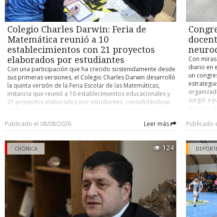
Leandro Puglelli. El riogalleguense continuará trabajando en
tareas y p
cruzaban a Tierra del Fuego y llegaban a un lugar llamado “Cruce l
la institución desde la vereda de director deportivo, “cargo
curso pre
De ahí se perdían hacia el interior de la pampa. Y en algún 
en el que seguirá siendo una pieza fundamental para el
asignatura
extensa estepa se encontraban con una persona enviada por un
crecimiento de este proyecto”. Alan Cares, mientras tanto,
Colegio Charles Darwin: Feria de
Congre
juegos, l
argentino, que les entregaba la mercancía.
habló sobre cómo ha enfocado el nuevo proceso. “Lo que
Arcade”, a
Matemática reunió a 10
docent
estamos trabajando con los muchachos, primero, es la
proyectos
establecimientos con 21 proyectos
neurod
“Nosotros tenemos entendido que el pago a esta persona ar
intensidad. Creo que necesitamos volver un poco al golpe de
individual
elaborados por estudiantes
Con miras 
hacía a través de dólares americanos. Y que traía aproxima
realidad en el que ya no somos campeones vigentes”,
quienes d
diario en 
enfatizó el DT, recordando que el conjunto magallánico se
cajas de cigarrillos. Nosotros evaluamos cada una de esta ope
Con una participación que ha crecido sostenidamente desde
el curso p
un congre
adjudicó la corona del Clausura 2025 de primera división. En
sus primeras versiones, el Colegio Charles Darwin desarrolló
contrabando en 62 millones y medio de pesos, por la cantidad de 
complejida
estrategia
esa línea, subrayó que es necesario “volver a la humildad
la quinta versión de la Feria Escolar de las Matemáticas,
presentaci
que se traían. Y en la última operación de contrabando, la del 
organizad
que se tiene que tener para enfrentar al resto de los
instancia que reunió a 10 establecimientos educacionales y
ellos prop
supimos a través de las comunicaciones telefónicas que
surgió a p
equipos”. Por otro lado, sostuvo que, “si algo me caracteriza
21 proyectos elaborados por estudiantes, consolidándose
los título
nuevamente a Tierra del Fuego a buscar mercadería”.
propios d
como entrenador, es poder siempre pregonar que el equipo
como un espacio de intercambio de experiencias y
muestra co
frecuencia
está por sobre las individualidades. Eso es lo que trato de
aprendizaje mediante actividades lúdicas vinculadas a la
áreas de l
En el relato pormenorizado que entregó la fiscal sostuvo que
Publicado el 08/08/2026
Leer más
Publicado 
con otras 
implantarle a los muchachos”. “De a poquito se van metiendo
asignatura. La profesora de Matemática, Flavia Menay Pérez,
estableci
siguió a distancia hasta Punta Delgada y cruzaron hasta B
Durante la
en la idea de juego, de tener esa intensidad que estoy
afirmó que la iniciativa surgió como una actividad interna
el trabajo
Personal policial quedó apostado ahí mientras los contr
de distint
pidiendo, pero acompañada del juego en equipo”,
antes de transformarse en una competencia abierta a otros
la gamific
124
continuaron a buscar el nuevo cargamento de cigarrillos. Al regr
CRÓNICA
experienci
DEPORT
complementó Cares, quien tiene en su cuerpo técnico a Erick
colegios.”Este es nuestro quinto año. Esto nació más que
proyectos
situacione
actuar la Policía Marítima, a quien le pidieron apoyo para fis
Muñoz (coordinador), Marcelo Andrade (jefe del área
nada realizando una actividad interna, donde los alumnos
por Danie
clases. En
médica) y Rodrigo Almonacid (kinesiólogo). PRIMERA FECHA
vehículos al interior del ferri, y así tener la seguridad de que v
preparaban un juego y lo presentaban a sus compañeros de
Ingeniería
quien pre
Estos son todos los compromisos correspondientes a la
cursos inferiores. Hasta que hace cinco años se nos ocurrió
cargamento de cigarrillos.
compuesta
procesos 
primera fecha del Torneo Clausura de futsal nacional de
abrirlo a otros colegios, invitarlos a participar en modo
superar de
expositore
primera división (horarios de nuestra región): Hoy 17,15:
competencia, con lugares, y tuvimos una muy buena
Una vez que el vehículo sospechoso está abordo, la Policí
proyecto s
dirigentes
Santiago Morning - Punta Arenas, en San Ramón. 20,30:
recepción”. La docente destacó el crecimiento que ha tenido
despliega una inspección y al acercarse al furgón con la 
Para pasar
Marchand,
O’Higgins - Wanderers, en San Bernardo. Mañana 10,00: Colo
la convocatoria desde la primera edición abierta. “En esa
son distin
imputados se esconden.
compartió
Colo - Palestino, en Maipú. 11,45: U. de Chile -Antofagasta, en