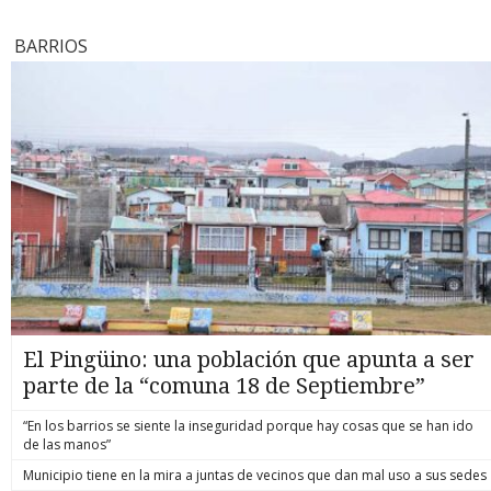
supervivencia, pero aun así manteníamos la esperanza de
alcance y 
denuncias,
que pudiera volver a ser madre. Ahora, lamentablemente, ha
municipale
como mater
BARRIOS
perdido a sus últimas cuatro crías", señalaron los
directame
investiga
investigadores por medio de su cuenta en Instagram. Los
beneficio 
constatand
investigadores explicaron que, días antes de la muerte,
preocupe t
atribuyen 
habían observado que la pequeña presentaba una
yo voy a s
del requis
frecuencia respiratoria muy elevada. "Con tristeza,
me muera,
la amplitu
comprendimos que este momento se acercaba", indicaron.
nada”, señ
inexistenc
Tras la pérdida, Fraggle permaneció junto a su cría durante
discusión 
filtrar de
seis días. "Las delfines suelen transportar a sus crías
preocúpese
su juicio,
fallecidas durante un periodo de duelo que puede
Chile como
canalizar 
extenderse por varios días. Sin embargo, llegará el momento
contribuc
saturando 
en que Fraggle tendrá que dejarla ir para poder alimentarse
más debat
esta sobr
y sobrevivir", explicaron desde Geographe Marine Research.
megarrefo
casos, alc
Otro de los aspectos que quedó registrado fue que Fraggle
personas s
investigac
no atravesó el proceso sola. Mientras avanzaba por las
nivel de i
denuncias
aguas del estuario con el cuerpo de su cría, otros delfines
cuestiona
prolongar
permanecieron a su alrededor durante el recorrido. La
que podrí
discusión 
organización explicó que sólo un pequeño grupo de delfines
si bien la
El Pingüino: una población que apunta a ser
vive de forma permanente en el estuario de Leschenault, por
evidencia
parte de la “comuna 18 de Septiembre”
lo que no es frecuente observar nacimientos y cuando
serias dif
ocurren, las probabilidades de supervivencia son bajas. En
denuncias
ese contexto, agregaron que "ese día, al parecer, algunos de
“En los barrios se siente la inseguridad porque hay cosas que se han ido
de la ley 
sus compañeros que viven en mar abierto se unieron a los
de las manos”
tenemos la
delfines del estuario para acompañarla en su duelo,
cumpliendo
Municipio tiene en la mira a juntas de vecinos que dan mal uso a sus sedes
reflejando el fuerte lazo familiar que existe entre ellos". La
parlament