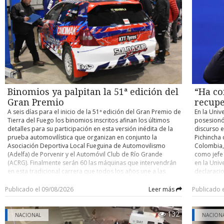
contra un buque cisterna de su compañía petrolera ADNOC,
habilitaci
accidente y determinar eventuales responsabilidades. Su
atribuido a Irán. Con información de Infobae
trabajos, 
control de detención quedó fijado para este domingo.
domingo un
cuenten co
pocos kiló
el person
desplegad
acceder po
existente 
cerrado de
y Argentin
Binomios ya palpitan la 51ª edición del
“Ha co
fronterizo
Gran Premio
recupe
A seis días para el inicio de la 51ª edición del Gran Premio de
En la Univ
Tierra del Fuego los binomios inscritos afinan los últimos
posesionó
detalles para su participación en esta versión inédita de la
discurso e
prueba automovilística que organizan en conjunto la
Pichincha 
Asociación Deportiva Local Fueguina de Automovilismo
Colombia, 
(Adelfa) de Porvenir y el Automóvil Club de Río Grande
como jefe
(ACRG). Finalmente serán 60 las máquinas que intervendrán
en la Univ
en esta tradicional carrera que todos los años une a las
declaracio
ciudades de Porvenir y Río Grande en trayectos de ida y
tiene un o
vuelta, con partida y llegada este año en la capital fueguina.
nacional” 
Publicado el 09/08/2026
Leer más
Publicado 
Como es ya conocido, para esta versión los organizadores
país. En e
determinaron que la carrera se dispute por etapas,
ciudadano
132
reemplazando lo que se realizaba hasta la edición pasada
Ha comenz
NACIONAL
NACION
que era de bandera a bandera y sin detenciones entremedio
autoridad 