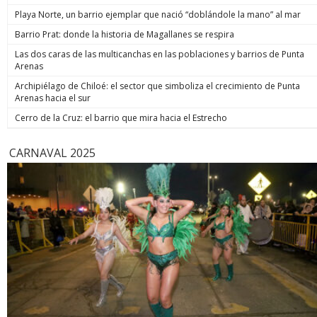
de estos 
Playa Norte, un barrio ejemplar que nació “doblándole la mano” al mar
hoy está m
anunció un
Barrio Prat: donde la historia de Magallanes se respira
prometió: 
Las dos caras de las multicanchas en las poblaciones y barrios de Punta
todos los
Arenas
implacable
anunció q
Archipiélago de Chiloé: el sector que simboliza el crecimiento de Punta
recuperar
Arenas hacia el sur
campaña, y
condenar a
Cerro de la Cruz: el barrio que mira hacia el Estrecho
biobiochil
CARNAVAL 2025