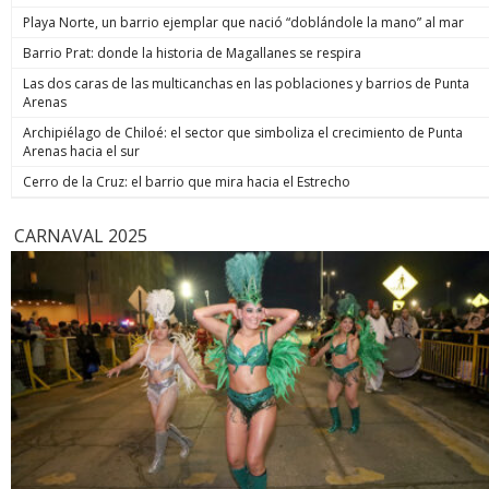
de estos 
Playa Norte, un barrio ejemplar que nació “doblándole la mano” al mar
hoy está m
anunció un
Barrio Prat: donde la historia de Magallanes se respira
prometió: 
Las dos caras de las multicanchas en las poblaciones y barrios de Punta
todos los
Arenas
implacable
anunció q
Archipiélago de Chiloé: el sector que simboliza el crecimiento de Punta
recuperar
Arenas hacia el sur
campaña, y
condenar a
Cerro de la Cruz: el barrio que mira hacia el Estrecho
biobiochil
CARNAVAL 2025