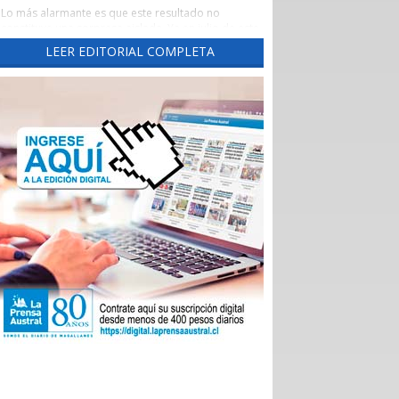
Lo más alarmante es que este resultado no
constituye una sorpresa aislada. Ya en julio de este
año este diario había advertido una tendencia
LEER EDITORIAL COMPLETA
preocupante, cuando un reporte de la Evaluación
de los Establecimientos Autogestionados en Red
(EAR) situó al principal recinto asistencial de la
región con un crítico 65,3% de cumplimiento al
corte de abril de 2026.
Un aspecto preocupante de aquel reporte fue la
brusca caída del indicador las Garantías Explícitas
de Salud (Ges), que otorga cobertura obligatoria a
través de Fonasa e Isapres para 90 problemas de
sanitarios, “asegurando” derechos claros de
atención médica.
Durante el año pasado, este indicador se mantuvo
en alrededor del 90%, pero cayó de 92,7% en
noviembre a 74% en diciembre, para desplomarse
a 34,3% en enero.
En aquella ocasión, las autoridades locales
atribuyeron el deterioro a problemas
administrativos en el ingreso de registros, pero los
nuevos datos del Balance Score Card (BSC)
confirman que las deficiencias persisten en ejes
fundamentales como la sustentabilidad financiera,