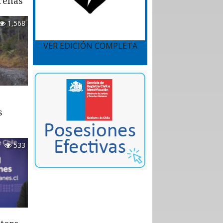
renas
1,568
VER EDICIÓN COMPLETA
s
533