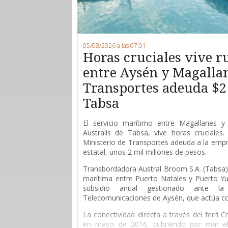
05/08/2026 a las 07:01
Horas cruciales vive 
entre Aysén y Magallan
Transportes adeuda $2
Tabsa
E
l servicio marítimo entre Magallanes y 
Australis de Tabsa, vive horas cruciales
Ministerio de Transportes adeuda a la empr
estatal, unos 2 mil millones de pesos.
Transbordadora Austral Broom S.A. (Tabsa) 
marítima entre Puerto Natales y Puerto Yu
subsidio anual gestionado ante l
Telecomunicaciones de Aysén, que actúa 
La conectividad directa a través del ferri 
en mayo de 2016, cubriendo por mar el 