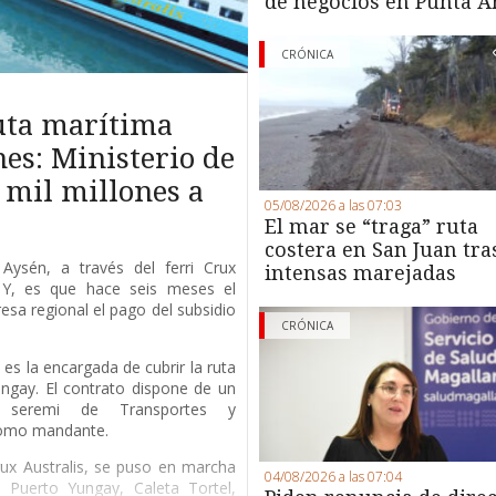
de negocios en Punta A
CRÓNICA
ruta marítima
es: Ministerio de
 mil millones a
05/08/2026 a las 07:03
El mar se “traga” ruta
costera en San Juan tra
Aysén, a través del ferri Crux
intensas marejadas
. Y, es que hace seis meses el
esa regional el pago del subsidio
CRÓNICA
es la encargada de cubrir la ruta
ngay. El contrato dispone de un
a seremi de Transportes y
como mandante.
Crux Australis, se puso en marcha
04/08/2026 a las 07:04
Puerto Yungay, Caleta Tortel,