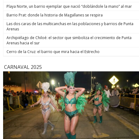
de estos 
Playa Norte, un barrio ejemplar que nació “doblándole la mano” al mar
hoy está m
anunció un
Barrio Prat: donde la historia de Magallanes se respira
prometió: 
Las dos caras de las multicanchas en las poblaciones y barrios de Punta
todos los
Arenas
implacable
anunció q
Archipiélago de Chiloé: el sector que simboliza el crecimiento de Punta
recuperar
Arenas hacia el sur
campaña, y
condenar a
Cerro de la Cruz: el barrio que mira hacia el Estrecho
biobiochil
CARNAVAL 2025