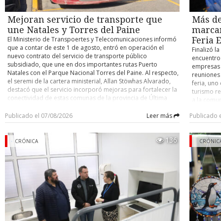
San Martín 3. Top-55 1.- Sokol 12 puntos. 2.- Vikingos 6. 3.-
enseñanza
Cosal y Los Kimbas 3. Top-60 1.- Sokol 10 puntos. 2.-
imparten 
Patagonia 9. 3.- Sin Toque y Los Kimbas 7. 5.- Cosal 5. 6.- Prat
acompañam
Mejoran servicio de transporte que
Más de
3. 7.- Los Navegantes 2. 8.- Audax 0. Top-65 1.- Magallanes 15
formación
une Natales y Torres del Paine
marcar
puntos. 2.- Montecarlos 10. 3.- Manuel Bulnes y Pudeto 9. 5.-
lenguaje y
El Ministerio de Transpoertes y Telecomunicaciones informó
Feria 
Prat 7. 6.- Carlos Dittborn 4. 7.- Patagonia 3. 8.- Tacopa 1.
capacidade
que a contar de este 1 de agosto, entró en operación el
Finalizó l
Damas TC 1.- Wenuy 9 puntos. 2.- Napoli 7. 3.- Pampa Alegre
pedagógic
nuevo contrato del servicio de transporte público
encuentro
5. 4.- MKS 4. 5.- Combo y Pase 3. 6.- Amancay y Víctor Llanos
líneas de 
subsidiado, que une en dos importantes rutas Puerto
empresas 
0. Damas Top-40 1.- Newen Patagonia 3 puntos. 2.- Petus y
establecim
Natales con el Parque Nacional Torres del Paine. Al respecto,
reuniones
Austral Vending 0. Damas Top-50 1.- Austral Vending 6
de ciclos 
el seremi de la cartera ministerial, Allan Stöwhas Alvarado,
feria, uno
puntos. 2.- Newen Patagonia “B” 3. 3.- Vikingas y Newen
pedagógic
destacó que el servicio incorporó mejoras para fortalecer la
turismo re
Patagonia “A” 1. PROGRAMACIÓN El torneo del club
toma de de
conectividad de estas comunas de la provincia de Última
a la comu
deportivo Master continuará este fin de semana en el
enseñanza
Esperanza. Dentro de las mejoras realizadas al servicio
jornada ce
gimnasio de la Escuela Juan Williams con la siguiente
equipos e
Puerto Natales- Villa Serrano-Villa Monzino, se encuentra la
Publicado el 07/08/2026
Leer más
Publicado 
gastronóm
programación: Mañana 15,00: Patagonia - Carlos Dittborn
estudiant
incorporación de una nueva ruta que une Puerto Natales-
ofrecer a 
(Top-65). 15,45: Víctor Llanos - Combo y Pase (Damas TC).
mejora. L
Complejo Estancia Torres del Paine, robusteciendo la
acceso di
16,30: Newen Patagonia “B” - Vikingas (Damas Top-50). 17,15:
coordinada
136
conectividad del sector. “Los usuarios dispondrán durante
CRÓNICA
para la t
CRÓNIC
Tacopa - Prat (Top-65). 18,00: Vikingos - San Martín (Top-50).
Secretaría
todo el año de una mayor oferta de transporte,
además, s
18,45: Batallón - Español (Top-50). 19,30: Esencias - Los
Provincial
manteniendo las frecuencias de temporada alta”, agregó.
locales y 
Kimbas (Top-50). 20,15: Jorge Toro - Sokol (Top-50). Domingo
Educación
Asimismo, con el fin de mejorar la disponibilidad del servicio
negocios 
9 11,30: Manuel Bulnes - Pudeto (Top-65). 12,15: Montecarlos
Diferenci
durante los fines de semana, la frecuencia del día jueves se
gastronómi
- Magallanes (Top-65). 13,00: Patagonia - Audax (Top-60).
Industria
trasladó al día domingo, manteniéndose un total de seis
Asociación
13,45: Los Navegantes - Los Kimbas (Top-60). 14,30: Cosal -
Raúl Silva
frecuencias semanales. Junto con ello, se optimizó el horario
(HYST), Sa
Prat (Top-60). 15,15: Sokol - Los Kimbas (Top-55). 16,00:
con las c
de operación del día viernes del bus que cuenta con una
convocator
MasKine - Vikingos (Top-50). 16,45: Petus - Austral Vending
con foco e
capacidad de 32 pasajeros. El nuevo contrato firmado con la
habilitars
(Damas Top-40). 17,30: Cosal - Vikingos (Top-55). 18,15:
el desarro
empresa operadora Transportes Luz Eliana Rocha Sierra
todos los 
Newen Patagonia “A” - Austral Vending (Damas Top-50).
estrategia