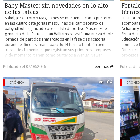
Baby Master: sin novedades en lo alto
Fortal
de las tablas
técnic
Sokol, Jorge Toro y Magallanes se mantienen como punteros
En su prim
en las cuatro categorías masculinas del campeonato de
acompañam
babyfútbol organizado por el club deportivo Master. En el
Acharán y 
gimnasio de la Escuela Juan Williams se vivió una nueva doble
firma de u
jornada de partidos enmarcados en la fase clasificatoria
Educación 
durante el fin de semana pasado. El torneo también tiene
comenzó l
tres series femeninas que registran sus primeros compases
Diferencia
y, de momento, tienen como punteros a Wenuy, Newen
procesos 
Patagonia y Austral Vending. RESULTADOS Durante el fin de
de educaci
semana último se registraron los siguientes marcadores:
iniciativ
Publicado el 07/08/2026
Leer más
Publicado 
Top-50 3ª fecha San Martín 6 - Esencias 4. 5ª fecha Batallón 4 -
permanent
San Martín 2. Vikingos 4 - Español 1. Sokol 6 - MasKine 1. Jorge
sus capaci
104
Toro 3 - Los Kimbas 2. Top-55 4ª fecha Sokol 6 - Vikingos 4.
pedagógic
CRÓNICA
CRÓNIC
Cosal 3 - Los Kimbas 1. Top-60 4ª fecha Sokol 6 - Los
aprendiza
Navegantes 2. Patagonia 9 - Cosal 1. Los Kimbas 3 - Prat 3. Sin
por avanz
Toque 7 - Audax 1. Top-65 5ª fecha Montecarlos 6 - Carlos
un trabajo
Dittborn 3. Magallanes 12 - Tacopa 5. Pudeto 5 - Prat 1.
pedagógic
Manuel Bulnes 7 - Patagonia 1. Damas TC Wenuy 6 - Víctor
acciones d
Llanos 1. Damas Top-40 1ª fecha Newen Patagonia 8 - Petus
promovien
0. Damas Top-50 2ª fecha Newen Patagonia “A” 3 - Newen
evidencia 
Patagonia “B” 0. Austral Vending 4 - Vikingas 2. POSICIONES
dentro del
Top-50 1.- Sokol y Jorge Toro 12 puntos. 3.- MasKine y
Pedagógic
Batallón 7. 5.- Esencias 6. 6.- Español, Los Kimbas, Vikingos y
dijo que l