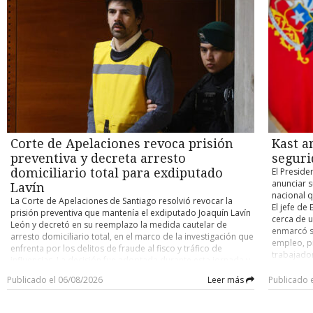
directamente y descartó que vaya a acogerse a algún
pasada sol
investigaciones concluidas, únicamente un 21,3% terminó
mantienen
beneficio relacionado con sus contribuciones. “No se
de los tre
constatando la existencia de una vulneración. Los diputados
sido obser
preocupe tanto por mis contribuciones. Para su tranquilidad,
otorgó un 
atribuyen esta situación, entre otros factores, a la eliminación
nacimient
yo voy a seguir pagando mis contribuciones hasta el día que
República,
del requisito de reiteración para configurar el acoso laboral,
que este 
me muera, así que no es necesario que usted me pague
Cámara de
la amplitud de conceptos como “violencia en el trabajo” y la
atención e
nada”, señaló. El empresario agregó un llamado a centrar la
observaci
inexistencia de una etapa de admisibilidad que permita
llamada T
discusión en otros aspectos del desarrollo nacional. “Mejor
constituci
filtrar denuncias que no corresponden al ámbito de la ley. A
Británica,
preocúpese por el futuro del país y de seguir aportando a
Posteriorm
su juicio, ello ha convertido el procedimiento en una vía para
durante m
Chile como todos los chilenos”, afirmó. La exención de
requerimie
canalizar conflictos laborales de diversa naturaleza,
kilómetros
contribuciones para adultos mayores fue uno de los puntos
de las par
saturando a la Dirección del Trabajo. El texto agrega que
de lo habi
más debatidos durante la tramitación de la denominada
de agosto
esta sobrecarga ha generado demoras que, en algunos
También e
megarreforma, debido a que el beneficio considera a
el miérco
casos, alcanzan entre seis y nueve meses para concluir una
ellos chim
Corte de Apelaciones revoca prisión
Kast a
personas sobre 65 años sin establecer diferencias según
participar
investigación, afectando tanto a quienes presentan
días o sem
nivel de ingresos. Además, alcaldes de oposición han
establecid
preventiva y decreta arresto
seguri
denuncias fundadas como a las personas denunciadas, al
T13/Infob
cuestionado la fórmula de compensación para las comunas
ocurre lu
prolongar innecesariamente los procedimientos. “Abrir una
domiciliario total para exdiputado
El Preside
que podrían verse afectadas por una menor recaudación.
proyecto, 
discusión responsable” El diputado Erich Grohs sostuvo que,
anunciar 
Lavín
compensac
si bien la Ley Karin nació para enfrentar un problema real, la
nacional 
La Corte de Apelaciones de Santiago resolvió revocar la
contribuc
evidencia demuestra que el sistema “está funcionando con
El jefe de
prisión preventiva que mantenía el exdiputado Joaquín Lavín
opositore
serias dificultades”. “Cuando una parte importante de las
cerca de u
León y decretó en su reemplazo la medida cautelar de
requerimie
denuncias termina no correspondiendo a materias propias
enmarcó su
arresto domiciliario total, en el marco de la investigación que
acción tod
de la ley y las investigaciones se extienden durante meses,
empleo, pr
enfrenta por los delitos de fraude al fisco y tráfico de
tenemos la obligación de revisar si el diseño normativo está
trabajado
influencias. La decisión fue adoptada durante esta jornada y
cumpliendo efectivamente su objetivo”, afirmó. El
empresas 
dejó sin efecto la resolución del Séptimo Juzgado de
parlamentario enfatizó que la propuesta no busca dejar
simple per
Publicado el 06/08/2026
Leer más
Publicado 
Garantía de Santiago, que había confirmado que el
desprotegidos a los trabajadores, sino generar un período
afirmó. El
exparlamentario continuara privado de libertad. De esta
que permita corregir las falencias detectadas. “Lo que
las famili
manera, Lavín León abandonará el anexo penitenciario