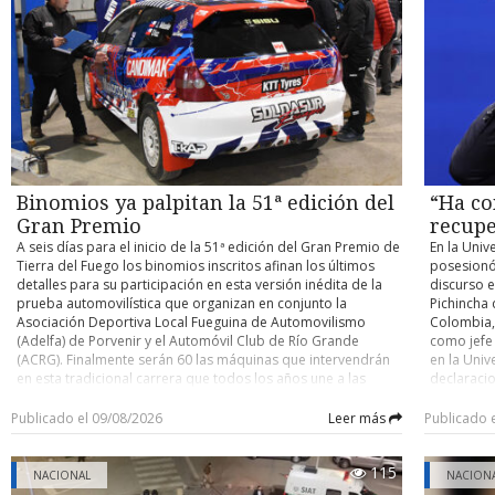
contra un buque cisterna de su compañía petrolera ADNOC,
habilitaci
accidente y determinar eventuales responsabilidades. Su
atribuido a Irán. Con información de Infobae
trabajos, 
control de detención quedó fijado para este domingo.
domingo un
cuenten co
pocos kiló
el person
desplegad
acceder po
existente 
cerrado de
y Argentin
Binomios ya palpitan la 51ª edición del
“Ha co
fronterizo
Gran Premio
recupe
A seis días para el inicio de la 51ª edición del Gran Premio de
En la Univ
Tierra del Fuego los binomios inscritos afinan los últimos
posesionó
detalles para su participación en esta versión inédita de la
discurso e
prueba automovilística que organizan en conjunto la
Pichincha 
Asociación Deportiva Local Fueguina de Automovilismo
Colombia, 
(Adelfa) de Porvenir y el Automóvil Club de Río Grande
como jefe
(ACRG). Finalmente serán 60 las máquinas que intervendrán
en la Univ
en esta tradicional carrera que todos los años une a las
declaracio
ciudades de Porvenir y Río Grande en trayectos de ida y
tiene un o
vuelta, con partida y llegada este año en la capital fueguina.
nacional” 
Publicado el 09/08/2026
Leer más
Publicado 
Como es ya conocido, para esta versión los organizadores
país. En e
determinaron que la carrera se dispute por etapas,
ciudadano
115
reemplazando lo que se realizaba hasta la edición pasada
Ha comenz
NACIONAL
NACION
que era de bandera a bandera y sin detenciones entremedio
autoridad 