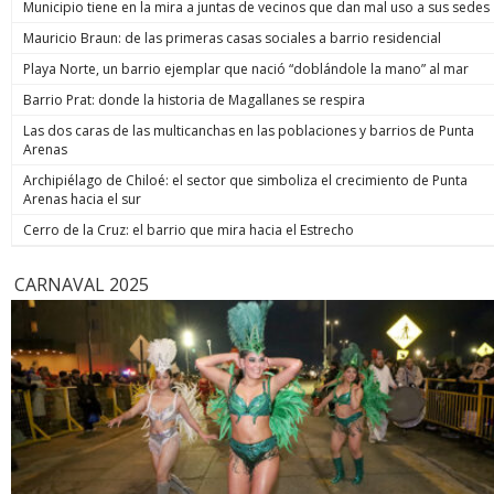
Municipio tiene en la mira a juntas de vecinos que dan mal uso a sus sedes
reflejando el fuerte lazo familiar que existe entre ellos". La
parlament
neurocientífica Lori Marino, fundadora del Whale Sanctuary
desproteg
Mauricio Braun: de las primeras casas sociales a barrio residencial
Project, sostuvo que esa proximidad puede interpretarse
que permit
como una señal de reconocimiento social dentro del grupo.
Playa Norte, un barrio ejemplar que nació “doblándole la mano” al mar
proponemo
Los cetáceos, conjunto que incluye a delfines y ballenas,
abrir una 
Barrio Prat: donde la historia de Magallanes se respira
mantienen vínculos complejos entre sus miembros y han
ha generad
sido observados en situaciones asociadas tanto al
institucio
Las dos caras de las multicanchas en las poblaciones y barrios de Punta
nacimiento como a la muerte. The New York Times recordó
normativa 
Arenas
que este tipo de comportamientos ya había llamado la
también en
atención en otros casos conocidos. En 2018, una orca
Archipiélago de Chiloé: el sector que simboliza el crecimiento de Punta
oportunos
llamada Tahlequah fue observada cerca de Columbia
Arenas hacia el sur
correspond
Británica, en Canadá, mientras cargaba a su cría muerta
el proyec
Cerro de la Cruz: el barrio que mira hacia el Estrecho
durante más de dos semanas a lo largo de más de 1.600
podría rev
kilómetros, un lapso que los científicos consideraron fuera
acoso labo
de lo habitual. La conducta no se limita a delfines y ballenas.
por la ley
CARNAVAL 2025
También existen registros de primates no humanos, entre
para las d
ellos chimpancés, gorilas y babuinos, que cargan durante
acusacion
días o semanas los cuerpos de sus crías muertas.
protección
T13/Infobae
Emol