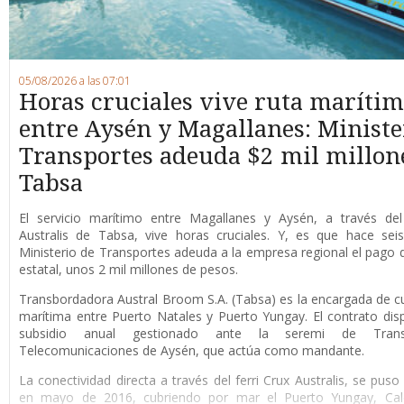
05/08/2026 a las 07:01
Horas cruciales vive ruta maríti
entre Aysén y Magallanes: Ministe
Transportes adeuda $2 mil millon
Tabsa
E
l servicio marítimo entre Magallanes y Aysén, a través del 
Australis de Tabsa, vive horas cruciales. Y, es que hace sei
Ministerio de Transportes adeuda a la empresa regional el pago d
estatal, unos 2 mil millones de pesos.
Transbordadora Austral Broom S.A. (Tabsa) es la encargada de cub
marítima entre Puerto Natales y Puerto Yungay. El contrato di
subsidio anual gestionado ante la seremi de Tran
Telecomunicaciones de Aysén, que actúa como mandante.
La conectividad directa a través del ferri Crux Australis, se pus
en mayo de 2016, cubriendo por mar el Puerto Yungay, Cale