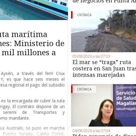
de negocios en Punta A
CRÓNICA
ruta marítima
es: Ministerio de
 mil millones a
05/08/2026 a las 07:03
El mar se “traga” ruta
costera en San Juan tra
Aysén, a través del ferri Crux
intensas marejadas
. Y, es que hace seis meses el
esa regional el pago del subsidio
CRÓNICA
es la encargada de cubrir la ruta
ngay. El contrato dispone de un
a seremi de Transportes y
como mandante.
Crux Australis, se puso en marcha
04/08/2026 a las 07:04
Puerto Yungay, Caleta Tortel,