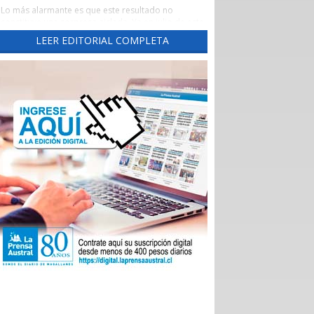
Lo más alarmante es que este resultado no
constituye una sorpresa aislada. Ya en julio de este
año este diario había advertido una tendencia
LEER EDITORIAL COMPLETA
preocupante, cuando un reporte de la Evaluación
de los Establecimientos Autogestionados en Red
(EAR) situó al principal recinto asistencial de la
región con un crítico 65,3% de cumplimiento al
corte de abril de 2026.
Un aspecto preocupante de aquel reporte fue la
brusca caída del indicador las Garantías Explícitas
de Salud (Ges), que otorga cobertura obligatoria a
través de Fonasa e Isapres para 90 problemas de
sanitarios, “asegurando” derechos claros de
atención médica.
Durante el año pasado, este indicador se mantuvo
en alrededor del 90%, pero cayó de 92,7% en
noviembre a 74% en diciembre, para desplomarse
a 34,3% en enero.
En aquella ocasión, las autoridades locales
atribuyeron el deterioro a problemas
administrativos en el ingreso de registros, pero los
nuevos datos del Balance Score Card (BSC)
confirman que las deficiencias persisten en ejes
fundamentales como la sustentabilidad financiera,