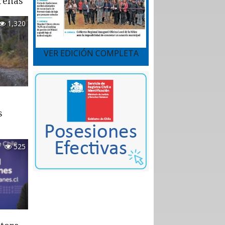
renas
1,320
VER EDICIÓN COMPLETA
s
525