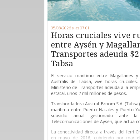
05/08/2026 a las 07:01
Horas cruciales vive 
entre Aysén y Magallan
Transportes adeuda $2
Tabsa
E
l servicio marítimo entre Magallanes y 
Australis de Tabsa, vive horas cruciales
Ministerio de Transportes adeuda a la empr
estatal, unos 2 mil millones de pesos.
Transbordadora Austral Broom S.A. (Tabsa) 
marítima entre Puerto Natales y Puerto Yu
subsidio anual gestionado ante l
Telecomunicaciones de Aysén, que actúa 
La conectividad directa a través del ferri 
en mayo de 2016, cubriendo por mar el 