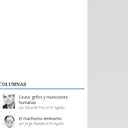
históricas con nuevos emprendedores que
aportan tecnología de vanguardia, como
dispositivos para mejorar el desempeño en
actividades de montaña y otras innovaciones.
El valor de esta interacción no se limita a la firma
de contratos formales. Como bien destaca la
organización, la posibilidad de evaluar productos
“in situ” en el showroom permite a los prestadores
de servicios proyectar mejoras reales en su oferta,
asegurando que la calidad del servicio turístico
regional siga creciendo.
En definitiva, Enprotur construye la infraestructura
de negocios necesaria para que toda la cadena de
valor, desde el pequeño proveedor hasta el gran
hotel, prospere en conjunto.
COLUMNAS
Estos esfuerzos deben ser acompañados y
apoyados por el gobierno, a través de inversión
pública y programas de promoción eficientes de
Ceuta: grifos y municiones
parte de Sernatur.
humanas
por Eduardo Pino el 07 Agosto
El machismo-leninismo
por Jorge Abasolo el 06 Agosto