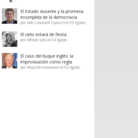
El Estado Ausente y la promesa
incumplida de la democracia
por Aldo Cassinelli Capurro el 05 Agosto
El cielo estará de fiesta
por Alfredo Soto el 04 Agosto
El caso del buque inglés: la
improvisación como regla
por Alejandro Kusanovic el 02 Agosto