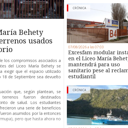
CRÓNICA
María Behety
terrenos usados
07/08/2026 a las 07:03
orio
Excesfam modular inst
en el Liceo María Behet
de los compromisos asociados a
mantendrá para uso
antes del Liceo María Behety se
sanitario pese al recla
 exigir que el espacio utilizado
estudiantil
io 18 de Septiembre sea devuelto
CRÓNICA
uación que, según plantean, se
terrenos fueron destinados
into de salud. Los estudiantes
recieron una serie de beneficios
fueron asumidos por la entonces
rmupa), pero que hasta ahora no