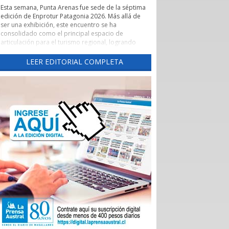
Esta semana, Punta Arenas fue sede de la séptima
edición de Enprotur Patagonia 2026. Más allá de
ser una exhibición, este encuentro se ha
consolidado como el principal espacio de
articulación para el turismo regional, logrando
concretar más de 450 reuniones de negocios en
un entorno de profesionalismo y colaboración.
LEER EDITORIAL COMPLETA
Lo que realmente otorga un valor estratégico a
Enprotur es su capacidad para actuar como un
catalizador de vínculos comerciales. El evento ha
facilitado de manera excepcional el acceso directo
de hoteles, restaurantes y otros servicios turísticos
-el sector Horeca- a una red diversificada de
proveedores.
Esta dinámica es fundamental para que pequeños
y medianos proveedores, tanto locales como
nacionales, puedan presentar sus innovaciones
directamente a los operadores que definen la
oferta de la temporada 2026-2027.
La feria ha permitido romper las barreras
tradicionales de intermediación. Al habilitar tres
salones de exposición para dar respuesta al alto
interés de los participantes, se generó un
ecosistema donde convivieron distribuidoras