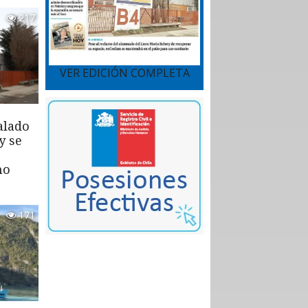
217
VER EDICIÓN COMPLETA
alado
y se
mo
171