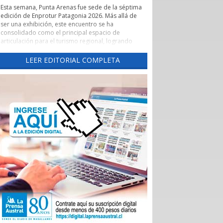
Esta semana, Punta Arenas fue sede de la séptima
edición de Enprotur Patagonia 2026. Más allá de
ser una exhibición, este encuentro se ha
consolidado como el principal espacio de
articulación para el turismo regional, logrando
concretar más de 450 reuniones de negocios en
un entorno de profesionalismo y colaboración.
LEER EDITORIAL COMPLETA
Lo que realmente otorga un valor estratégico a
Enprotur es su capacidad para actuar como un
catalizador de vínculos comerciales. El evento ha
facilitado de manera excepcional el acceso directo
de hoteles, restaurantes y otros servicios turísticos
-el sector Horeca- a una red diversificada de
proveedores.
Esta dinámica es fundamental para que pequeños
y medianos proveedores, tanto locales como
nacionales, puedan presentar sus innovaciones
directamente a los operadores que definen la
oferta de la temporada 2026-2027.
La feria ha permitido romper las barreras
tradicionales de intermediación. Al habilitar tres
salones de exposición para dar respuesta al alto
interés de los participantes, se generó un
ecosistema donde convivieron distribuidoras