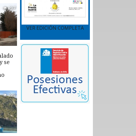
297
VER EDICIÓN COMPLETA
alado
y se
mo
229