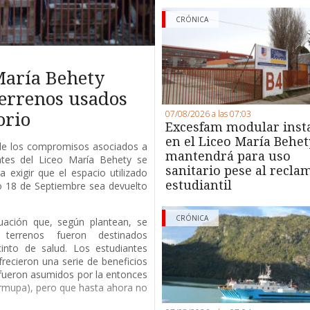
CRÓNICA
María Behety
terrenos usados
07/08/2026 a las 07:03
orio
Excesfam modular inst
en el Liceo María Behet
de los compromisos asociados a
mantendrá para uso
antes del Liceo María Behety se
sanitario pese al recla
 exigir que el espacio utilizado
estudiantil
io 18 de Septiembre sea devuelto
CRÓNICA
uación que, según plantean, se
terrenos fueron destinados
into de salud. Los estudiantes
recieron una serie de beneficios
fueron asumidos por la entonces
rmupa), pero que hasta ahora no