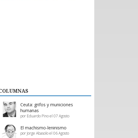
históricas con nuevos emprendedores que
aportan tecnología de vanguardia, como
dispositivos para mejorar el desempeño en
actividades de montaña y otras innovaciones.
El valor de esta interacción no se limita a la firma
de contratos formales. Como bien destaca la
organización, la posibilidad de evaluar productos
“in situ” en el showroom permite a los prestadores
de servicios proyectar mejoras reales en su oferta,
asegurando que la calidad del servicio turístico
regional siga creciendo.
En definitiva, Enprotur construye la infraestructura
de negocios necesaria para que toda la cadena de
valor, desde el pequeño proveedor hasta el gran
hotel, prospere en conjunto.
COLUMNAS
Estos esfuerzos deben ser acompañados y
apoyados por el gobierno, a través de inversión
pública y programas de promoción eficientes de
Ceuta: grifos y municiones
parte de Sernatur.
humanas
por Eduardo Pino el 07 Agosto
El machismo-leninismo
por Jorge Abasolo el 06 Agosto