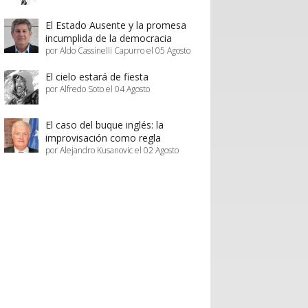
El Estado Ausente y la promesa
incumplida de la democracia
por Aldo Cassinelli Capurro el 05 Agosto
El cielo estará de fiesta
por Alfredo Soto el 04 Agosto
El caso del buque inglés: la
improvisación como regla
por Alejandro Kusanovic el 02 Agosto