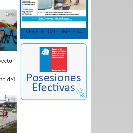
90
VER EDICIÓN COMPLETA
yecto
to del
71