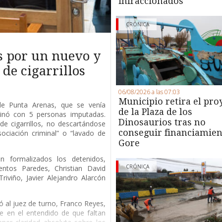
infraccionados
CRÓNICA
s por un nuevo y
de cigarrillos
06/08/2026 a las 07:03
Municipio retira el pro
 de Punta Arenas, que se venía
de la Plaza de los
minó con 5 personas imputadas.
Dinosaurios tras no
de cigarrillos, no descartándose
conseguir financiamien
ociación criminal” o “lavado de
Gore
 formalizados los detenidos,
CRÓNICA
entos Paredes, Christian David
riviño, Javier Alejandro Alarcón
ió al juez de turno, Franco Reyes,
e en el entendido de que faltan