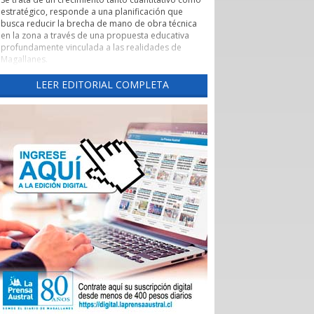
estratégico, responde a una planificación que
busca reducir la brecha de mano de obra técnica
en la zona a través de una propuesta educativa
profundamente vinculada a las realidades de
Magallanes.
Evaluación de pertinencia y conexión con el sector
LEER EDITORIAL COMPLETA
productivo forman parte de uno de los pilares de
esta nueva etapa. Según lo explicado por la
rectora, el CFT ha alineado sus programas con las
necesidades reales de los sectores productivos y
de servicios de la región, asegurando que los
egresados cuenten con una inserción laboral
efectiva y que la formación no derive en una
saturación del mercado, sino en una respuesta a
demandas insatisfechas. Carreras como
Instrumentación y Control de Procesos Industriales
y Logística con mención en Operaciones
Portuarias, que se impartirán tanto en la capital
regional como en Puerto Natales, son ejemplos
claros de formación técnica orientada a los
desafíos productivos actuales.
También cabe destacar la expansión territorial,
con las nuevas sedes en Punta Arenas y Puerto
Natales.