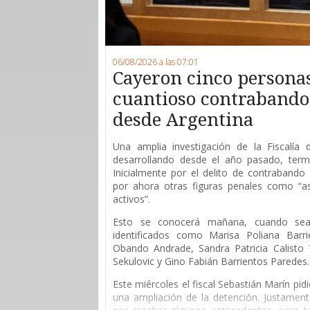
06/08/2026 a las 07:01
Cayeron cinco persona
cuantioso contrabando 
desde Argentina
Una amplia investigación de la Fiscalía
desarrollando desde el año pasado, ter
Inicialmente por el delito de contrabando 
por ahora otras figuras penales como “as
activos”.
Esto se conocerá mañana, cuando sean
identificados como Marisa Poliana Barri
Obando Andrade, Sandra Patricia Calisto T
Sekulovic y Gino Fabián Barrientos Paredes.
Este miércoles el fiscal Sebastián Marín pid
una ampliación de la detención. Justament