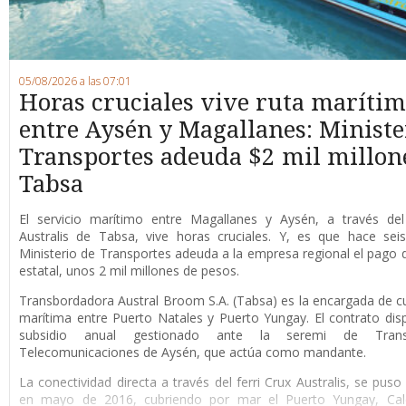
05/08/2026 a las 07:01
Horas cruciales vive ruta maríti
entre Aysén y Magallanes: Ministe
Transportes adeuda $2 mil millon
Tabsa
E
l servicio marítimo entre Magallanes y Aysén, a través del 
Australis de Tabsa, vive horas cruciales. Y, es que hace sei
Ministerio de Transportes adeuda a la empresa regional el pago d
estatal, unos 2 mil millones de pesos.
Transbordadora Austral Broom S.A. (Tabsa) es la encargada de cub
marítima entre Puerto Natales y Puerto Yungay. El contrato di
subsidio anual gestionado ante la seremi de Tran
Telecomunicaciones de Aysén, que actúa como mandante.
La conectividad directa a través del ferri Crux Australis, se pus
en mayo de 2016, cubriendo por mar el Puerto Yungay, Cale