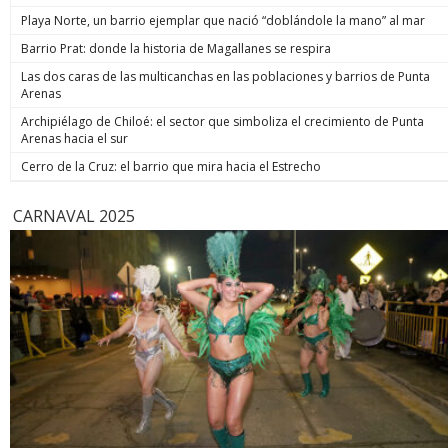
de estos enormes avances en números hay una familia que
indicó. Co
Playa Norte, un barrio ejemplar que nació “doblándole la mano” al mar
hoy está más tranquila”, afirmó. Luego, el jefe de Estado
anunció un paso adicional para recuperar la seguridad y
Barrio Prat: donde la historia de Magallanes se respira
prometió: “Vamos a perseguir, capturar, juzgar y condenar a
Las dos caras de las multicanchas en las poblaciones y barrios de Punta
todos los que buscan destruir nuestra sociedad. Seremos
Arenas
implacables. No habrá excusas ni treguas“. El Presidente
anunció que su gobierno dará un paso adicional para
Archipiélago de Chiloé: el sector que simboliza el crecimiento de Punta
recuperar la seguridad, tal como se comprometió en
Arenas hacia el sur
campaña, y aseguró que van a “perseguir, capturar, juzgar y
condenar a todos los que buscan destruir nuestra sociedad”.
Cerro de la Cruz: el barrio que mira hacia el Estrecho
biobiochile.cl
CARNAVAL 2025