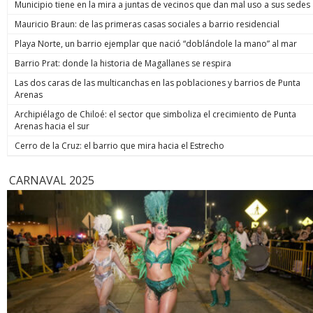
Municipio tiene en la mira a juntas de vecinos que dan mal uso a sus sedes
reflejando el fuerte lazo familiar que existe entre ellos". La
parlament
neurocientífica Lori Marino, fundadora del Whale Sanctuary
desproteg
Mauricio Braun: de las primeras casas sociales a barrio residencial
Project, sostuvo que esa proximidad puede interpretarse
que permit
como una señal de reconocimiento social dentro del grupo.
Playa Norte, un barrio ejemplar que nació “doblándole la mano” al mar
proponemo
Los cetáceos, conjunto que incluye a delfines y ballenas,
abrir una 
Barrio Prat: donde la historia de Magallanes se respira
mantienen vínculos complejos entre sus miembros y han
ha generad
sido observados en situaciones asociadas tanto al
institucio
Las dos caras de las multicanchas en las poblaciones y barrios de Punta
nacimiento como a la muerte. The New York Times recordó
normativa 
Arenas
que este tipo de comportamientos ya había llamado la
también en
atención en otros casos conocidos. En 2018, una orca
Archipiélago de Chiloé: el sector que simboliza el crecimiento de Punta
oportunos
llamada Tahlequah fue observada cerca de Columbia
Arenas hacia el sur
correspond
Británica, en Canadá, mientras cargaba a su cría muerta
el proyec
Cerro de la Cruz: el barrio que mira hacia el Estrecho
durante más de dos semanas a lo largo de más de 1.600
podría rev
kilómetros, un lapso que los científicos consideraron fuera
acoso labo
de lo habitual. La conducta no se limita a delfines y ballenas.
por la ley
CARNAVAL 2025
También existen registros de primates no humanos, entre
para las d
ellos chimpancés, gorilas y babuinos, que cargan durante
acusacion
días o semanas los cuerpos de sus crías muertas.
protección
T13/Infobae
Emol