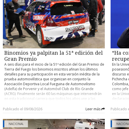
contra un buque cisterna de su compañía petrolera ADNOC,
habilitaci
accidente y determinar eventuales responsabilidades. Su
atribuido a Irán. Con información de Infobae
trabajos, 
control de detención quedó fijado para este domingo.
domingo un
cuenten co
pocos kiló
el person
desplegad
acceder po
existente 
cerrado de
y Argentin
Binomios ya palpitan la 51ª edición del
“Ha co
fronterizo
Gran Premio
recupe
A seis días para el inicio de la 51ª edición del Gran Premio de
En la Univ
Tierra del Fuego los binomios inscritos afinan los últimos
posesionó
detalles para su participación en esta versión inédita de la
discurso e
prueba automovilística que organizan en conjunto la
Pichincha 
Asociación Deportiva Local Fueguina de Automovilismo
Colombia, 
(Adelfa) de Porvenir y el Automóvil Club de Río Grande
como jefe
(ACRG). Finalmente serán 60 las máquinas que intervendrán
en la Univ
en esta tradicional carrera que todos los años une a las
declaracio
ciudades de Porvenir y Río Grande en trayectos de ida y
tiene un o
vuelta, con partida y llegada este año en la capital fueguina.
nacional” 
Publicado el 09/08/2026
Leer más
Publicado 
Como es ya conocido, para esta versión los organizadores
país. En e
determinaron que la carrera se dispute por etapas,
ciudadano
117
reemplazando lo que se realizaba hasta la edición pasada
Ha comenz
NACIONAL
NACION
que era de bandera a bandera y sin detenciones entremedio
autoridad 