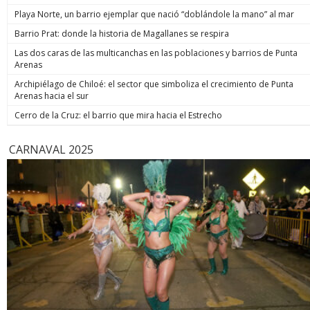
de estos 
Playa Norte, un barrio ejemplar que nació “doblándole la mano” al mar
hoy está m
anunció un
Barrio Prat: donde la historia de Magallanes se respira
prometió: 
Las dos caras de las multicanchas en las poblaciones y barrios de Punta
todos los
Arenas
implacable
anunció q
Archipiélago de Chiloé: el sector que simboliza el crecimiento de Punta
recuperar
Arenas hacia el sur
campaña, y
condenar a
Cerro de la Cruz: el barrio que mira hacia el Estrecho
biobiochil
CARNAVAL 2025