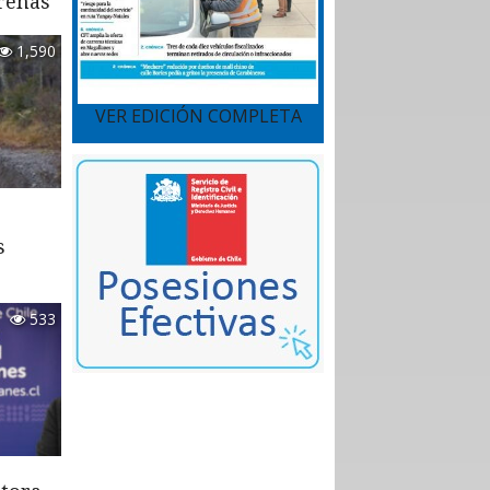
renas
1,590
VER EDICIÓN COMPLETA
s
533