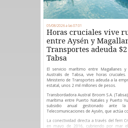
05/08/2026 a las 07:01
Horas cruciales vive 
entre Aysén y Magallan
Transportes adeuda $2
Tabsa
E
l servicio marítimo entre Magallanes y 
Australis de Tabsa, vive horas cruciales
Ministerio de Transportes adeuda a la empr
estatal, unos 2 mil millones de pesos.
Transbordadora Austral Broom S.A. (Tabsa) 
marítima entre Puerto Natales y Puerto Yu
subsidio anual gestionado ante l
Telecomunicaciones de Aysén, que actúa 
La conectividad directa a través del ferri 
en mayo de 2016, cubriendo por mar el 