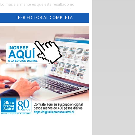
Lo más alarmante es que este resultado no
constituye una sorpresa aislada. Ya en julio de este
año este diario había advertido una tendencia
LEER EDITORIAL COMPLETA
preocupante, cuando un reporte de la Evaluación
de los Establecimientos Autogestionados en Red
(EAR) situó al principal recinto asistencial de la
región con un crítico 65,3% de cumplimiento al
corte de abril de 2026.
Un aspecto preocupante de aquel reporte fue la
brusca caída del indicador las Garantías Explícitas
de Salud (Ges), que otorga cobertura obligatoria a
través de Fonasa e Isapres para 90 problemas de
sanitarios, “asegurando” derechos claros de
atención médica.
Durante el año pasado, este indicador se mantuvo
en alrededor del 90%, pero cayó de 92,7% en
noviembre a 74% en diciembre, para desplomarse
a 34,3% en enero.
En aquella ocasión, las autoridades locales
atribuyeron el deterioro a problemas
administrativos en el ingreso de registros, pero los
nuevos datos del Balance Score Card (BSC)
confirman que las deficiencias persisten en ejes
fundamentales como la sustentabilidad financiera,