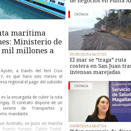
de negocios en Punta A
CRÓNICA
ruta marítima
es: Ministerio de
 mil millones a
05/08/2026 a las 07:03
El mar se “traga” ruta
costera en San Juan tra
Aysén, a través del ferri Crux
intensas marejadas
. Y, es que hace seis meses el
esa regional el pago del subsidio
CRÓNICA
es la encargada de cubrir la ruta
ngay. El contrato dispone de un
a seremi de Transportes y
como mandante.
Crux Australis, se puso en marcha
04/08/2026 a las 07:04
Puerto Yungay, Caleta Tortel,