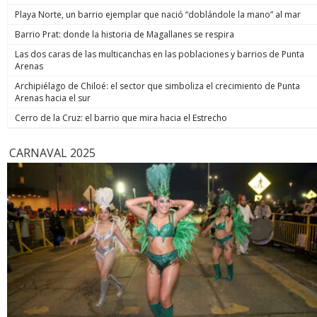
de estos 
Playa Norte, un barrio ejemplar que nació “doblándole la mano” al mar
hoy está m
anunció un
Barrio Prat: donde la historia de Magallanes se respira
prometió: 
Las dos caras de las multicanchas en las poblaciones y barrios de Punta
todos los
Arenas
implacable
anunció q
Archipiélago de Chiloé: el sector que simboliza el crecimiento de Punta
recuperar
Arenas hacia el sur
campaña, y
condenar a
Cerro de la Cruz: el barrio que mira hacia el Estrecho
biobiochil
CARNAVAL 2025