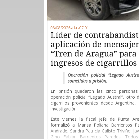
08/08/2026 a las 07:01
Líder de contrabandist
aplicación de mensajerí
“Tren de Aragua” para 
ingresos de cigarrillo
Operación policial “Legado Austr
sometidas a prisión.
En prisión quedaron las cinco persona
operación policial “Legado Austral”, otro
cigarrillos provenientes desde Argentina
investigación.
Este viernes la fiscal jefe de Punta Are
formalizó a Marisa Poliana Barrientos P
Andrade, Sandra Patricia Calisto Triviño, Ja
Gino Fabián Barrientos Paredes. Todos 