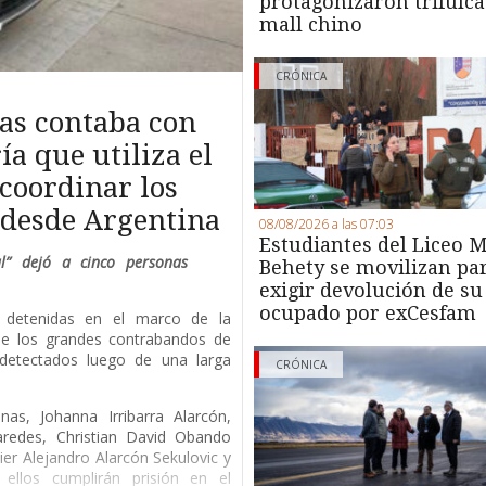
protagonizaron trifulca
mall chino
CRÓNICA
as contaba con
a que utiliza el
coordinar los
s desde Argentina
08/08/2026 a las 07:03
Estudiantes del Liceo M
al” dejó a cinco personas
Behety se movilizan pa
exigir devolución de su
ocupado por exCesfam
s detenidas en el marco de la
 de los grandes contrabandos de
, detectados luego de una larga
CRÓNICA
nas, Johanna Irribarra Alarcón,
aredes, Christian David Obando
vier Alejandro Alarcón Sekulovic y
ellos cumplirán prisión en el