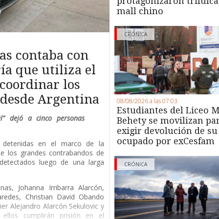
protagonizaron trifulca
mall chino
CRÓNICA
as contaba con
a que utiliza el
coordinar los
s desde Argentina
08/08/2026 a las 07:03
Estudiantes del Liceo M
al” dejó a cinco personas
Behety se movilizan pa
exigir devolución de su
ocupado por exCesfam
s detenidas en el marco de la
 de los grandes contrabandos de
, detectados luego de una larga
CRÓNICA
nas, Johanna Irribarra Alarcón,
aredes, Christian David Obando
vier Alejandro Alarcón Sekulovic y
ellos cumplirán prisión en el