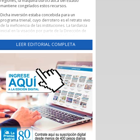
regiones, la máquina burocrática del Estado
mantiene congelados estos recursos.
Dicha inversión estaba concebida para un
programa trienal, cuyo derrotero es el retrato vivo
de la ineficiencia de las instituciones. La tardanza
inicial en la visación por parte de la Dirección de
Presupuestos (Dipres) durante 2024 forzó a
someter nuevamente los fondos a votación en
LEER EDITORIAL COMPLETA
2025 ante un Core renovado por las elecciones.
Tras un rechazo inicial y su posterior
reaprobación, el proyecto volvió a quedar
empantanado en una interminable maraña de
objeciones y revisiones de la Contraloría General
de la República.
Suelen verse estos roces entre ministerios,
gobernaciones y la Contraloría como lejanas
batallas leguleyas que solo interesan a la clase
política. Sin embargo, en una región como
Magallanes, la parálisis de los recursos públicos
tiene una traslación directa a la economía regional.
El plan de Corfo estaba diseñado para atender a
un universo de 1.485 empresas y emprendedores
locales que tributan en primera categoría. Cada
uno de estos proyectos representaba una fuente
de empleo directo o una cadena de