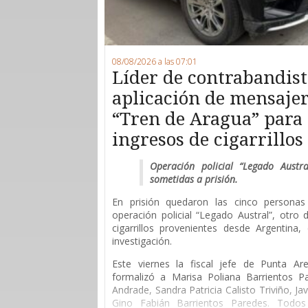
08/08/2026 a las 07:01
Líder de contrabandist
aplicación de mensajerí
“Tren de Aragua” para 
ingresos de cigarrillo
Operación policial “Legado Austr
sometidas a prisión.
En prisión quedaron las cinco persona
operación policial “Legado Austral”, otro
cigarrillos provenientes desde Argentina
investigación.
Este viernes la fiscal jefe de Punta Are
formalizó a Marisa Poliana Barrientos P
Andrade, Sandra Patricia Calisto Triviño, Ja
Gino Fabián Barrientos Paredes. Todos 