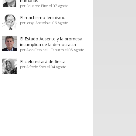
humanas
por Eduardo Pino el 07 Agosto
El machismo-leninismo
por Jorge Abasolo el 06 Agosto
El Estado Ausente y la promesa
incumplida de la democracia
por Aldo Cassinelli Capurro el 05 Agosto
El cielo estará de fiesta
por Alfredo Soto el 04 Agosto