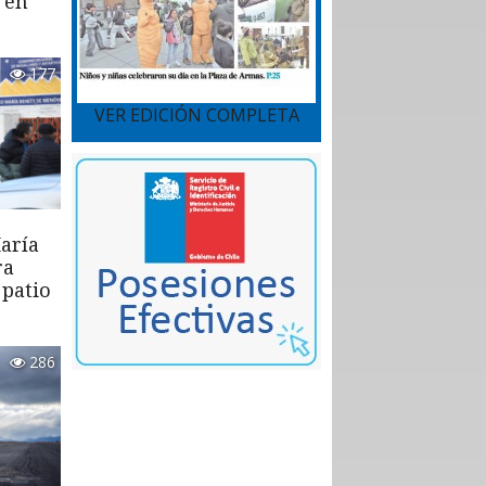
 en
177
VER EDICIÓN COMPLETA
aría
ra
 patio
286