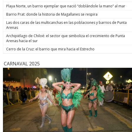
de estos 
Playa Norte, un barrio ejemplar que nació “doblándole la mano” al mar
hoy está m
anunció un
Barrio Prat: donde la historia de Magallanes se respira
prometió: 
Las dos caras de las multicanchas en las poblaciones y barrios de Punta
todos los
Arenas
implacable
anunció q
Archipiélago de Chiloé: el sector que simboliza el crecimiento de Punta
recuperar
Arenas hacia el sur
campaña, y
condenar a
Cerro de la Cruz: el barrio que mira hacia el Estrecho
biobiochil
CARNAVAL 2025