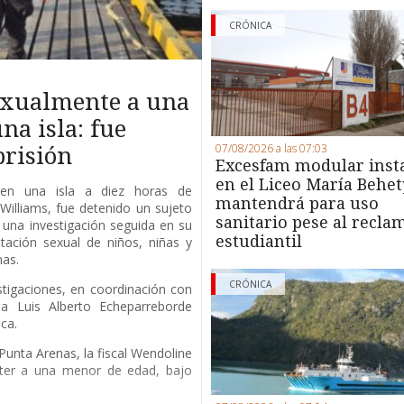
CRÓNICA
exualmente a una
na isla: fue
07/08/2026 a las 07:03
prisión
Excesfam modular inst
en el Liceo María Behet
 en una isla a diez horas de
mantendrá para uso
Williams, fue detenido un sujeto
sanitario pese al recla
una investigación seguida en su
estudiantil
tación sexual de niños, niñas y
nas.
CRÓNICA
estigaciones, en coordinación con
 a Luis Alberto Echeparreborde
ca.
unta Arenas, la fiscal Wendoline
eter a una menor de edad, bajo