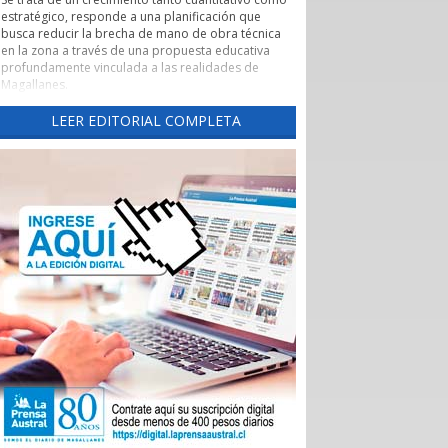
estratégico, responde a una planificación que
busca reducir la brecha de mano de obra técnica
en la zona a través de una propuesta educativa
profundamente vinculada a las realidades de
Magallanes.
Evaluación de pertinencia y conexión con el sector
LEER EDITORIAL COMPLETA
productivo forman parte de uno de los pilares de
esta nueva etapa. Según lo explicado por la
rectora, el CFT ha alineado sus programas con las
necesidades reales de los sectores productivos y
de servicios de la región, asegurando que los
egresados cuenten con una inserción laboral
efectiva y que la formación no derive en una
saturación del mercado, sino en una respuesta a
demandas insatisfechas. Carreras como
Instrumentación y Control de Procesos Industriales
y Logística con mención en Operaciones
Portuarias, que se impartirán tanto en la capital
regional como en Puerto Natales, son ejemplos
claros de formación técnica orientada a los
desafíos productivos actuales.
También cabe destacar la expansión territorial,
con las nuevas sedes en Punta Arenas y Puerto
Natales.