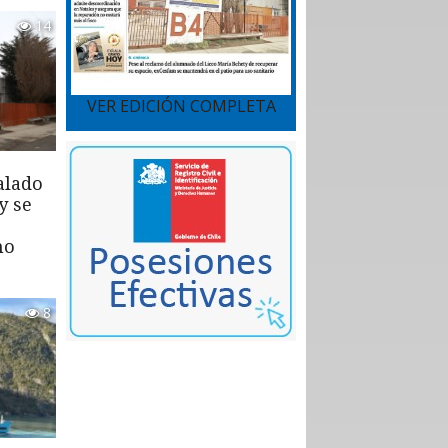
14
VER EDICIÓN COMPLETA
alado
y se
mo
8