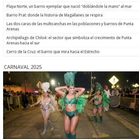
de estos enormes avances en números hay una familia que
indicó. Co
Playa Norte, un barrio ejemplar que nació “doblándole la mano” al mar
hoy está más tranquila”, afirmó. Luego, el jefe de Estado
anunció un paso adicional para recuperar la seguridad y
Barrio Prat: donde la historia de Magallanes se respira
prometió: “Vamos a perseguir, capturar, juzgar y condenar a
Las dos caras de las multicanchas en las poblaciones y barrios de Punta
todos los que buscan destruir nuestra sociedad. Seremos
Arenas
implacables. No habrá excusas ni treguas“. El Presidente
anunció que su gobierno dará un paso adicional para
Archipiélago de Chiloé: el sector que simboliza el crecimiento de Punta
recuperar la seguridad, tal como se comprometió en
Arenas hacia el sur
campaña, y aseguró que van a “perseguir, capturar, juzgar y
condenar a todos los que buscan destruir nuestra sociedad”.
Cerro de la Cruz: el barrio que mira hacia el Estrecho
biobiochile.cl
CARNAVAL 2025