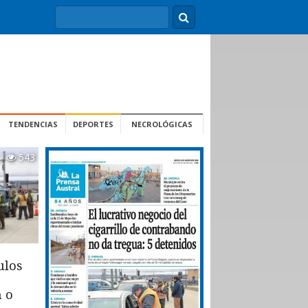
TENDENCIAS
DEPORTES
NECROLÓGICAS
543
ulos
n o