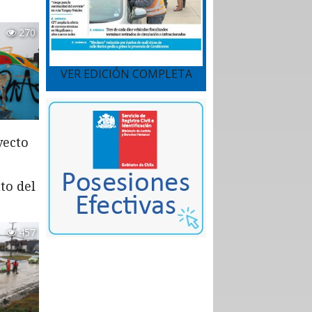
270
VER EDICIÓN COMPLETA
yecto
to del
457