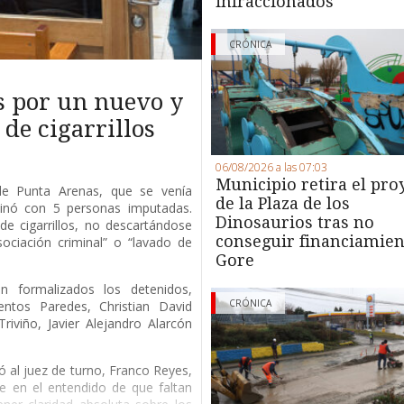
infraccionados
CRÓNICA
s por un nuevo y
de cigarrillos
06/08/2026 a las 07:03
Municipio retira el pro
 de Punta Arenas, que se venía
de la Plaza de los
minó con 5 personas imputadas.
Dinosaurios tras no
de cigarrillos, no descartándose
conseguir financiamien
ociación criminal” o “lavado de
Gore
 formalizados los detenidos,
CRÓNICA
entos Paredes, Christian David
riviño, Javier Alejandro Alarcón
ió al juez de turno, Franco Reyes,
e en el entendido de que faltan