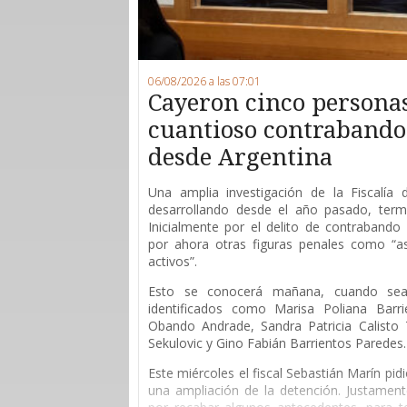
06/08/2026 a las 07:01
Cayeron cinco persona
cuantioso contrabando 
desde Argentina
Una amplia investigación de la Fiscalía
desarrollando desde el año pasado, ter
Inicialmente por el delito de contrabando 
por ahora otras figuras penales como “as
activos”.
Esto se conocerá mañana, cuando sean
identificados como Marisa Poliana Barri
Obando Andrade, Sandra Patricia Calisto T
Sekulovic y Gino Fabián Barrientos Paredes.
Este miércoles el fiscal Sebastián Marín pid
una ampliación de la detención. Justament