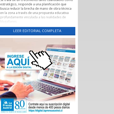
estratégico, responde a una planificación que
busca reducir la brecha de mano de obra técnica
en la zona a través de una propuesta educativa
profundamente vinculada a las realidades de
Magallanes.
Evaluación de pertinencia y conexión con el sector
LEER EDITORIAL COMPLETA
productivo forman parte de uno de los pilares de
esta nueva etapa. Según lo explicado por la
rectora, el CFT ha alineado sus programas con las
necesidades reales de los sectores productivos y
de servicios de la región, asegurando que los
egresados cuenten con una inserción laboral
efectiva y que la formación no derive en una
saturación del mercado, sino en una respuesta a
demandas insatisfechas. Carreras como
Instrumentación y Control de Procesos Industriales
y Logística con mención en Operaciones
Portuarias, que se impartirán tanto en la capital
regional como en Puerto Natales, son ejemplos
claros de formación técnica orientada a los
desafíos productivos actuales.
También cabe destacar la expansión territorial,
con las nuevas sedes en Punta Arenas y Puerto
Natales.