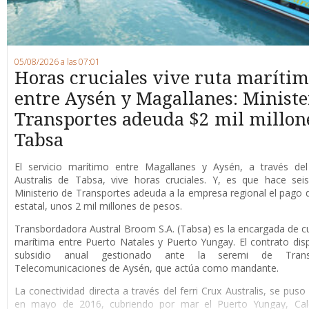
05/08/2026 a las 07:01
Horas cruciales vive ruta maríti
entre Aysén y Magallanes: Ministe
Transportes adeuda $2 mil millon
Tabsa
E
l servicio marítimo entre Magallanes y Aysén, a través del 
Australis de Tabsa, vive horas cruciales. Y, es que hace sei
Ministerio de Transportes adeuda a la empresa regional el pago d
estatal, unos 2 mil millones de pesos.
Transbordadora Austral Broom S.A. (Tabsa) es la encargada de cub
marítima entre Puerto Natales y Puerto Yungay. El contrato di
subsidio anual gestionado ante la seremi de Tran
Telecomunicaciones de Aysén, que actúa como mandante.
La conectividad directa a través del ferri Crux Australis, se pus
en mayo de 2016, cubriendo por mar el Puerto Yungay, Cale