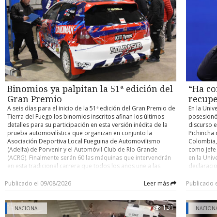
contra un buque cisterna de su compañía petrolera ADNOC,
habilitaci
accidente y determinar eventuales responsabilidades. Su
atribuido a Irán. Con información de Infobae
trabajos, 
control de detención quedó fijado para este domingo.
domingo un
cuenten co
pocos kiló
el person
desplegad
acceder po
existente 
cerrado de
y Argentin
Binomios ya palpitan la 51ª edición del
“Ha co
fronterizo
Gran Premio
recupe
A seis días para el inicio de la 51ª edición del Gran Premio de
En la Univ
Tierra del Fuego los binomios inscritos afinan los últimos
posesionó
detalles para su participación en esta versión inédita de la
discurso e
prueba automovilística que organizan en conjunto la
Pichincha 
Asociación Deportiva Local Fueguina de Automovilismo
Colombia, 
(Adelfa) de Porvenir y el Automóvil Club de Río Grande
como jefe
(ACRG). Finalmente serán 60 las máquinas que intervendrán
en la Univ
en esta tradicional carrera que todos los años une a las
declaracio
ciudades de Porvenir y Río Grande en trayectos de ida y
tiene un o
vuelta, con partida y llegada este año en la capital fueguina.
nacional” 
Publicado el 09/08/2026
Leer más
Publicado 
Como es ya conocido, para esta versión los organizadores
país. En e
determinaron que la carrera se dispute por etapas,
ciudadano
131
reemplazando lo que se realizaba hasta la edición pasada
Ha comenz
NACIONAL
NACION
que era de bandera a bandera y sin detenciones entremedio
autoridad 