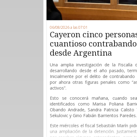
06/08/2026 a las 07:01
Cayeron cinco persona
cuantioso contrabando 
desde Argentina
Una amplia investigación de la Fiscalía
desarrollando desde el año pasado, ter
Inicialmente por el delito de contrabando 
por ahora otras figuras penales como “as
activos”.
Esto se conocerá mañana, cuando sean
identificados como Marisa Poliana Barri
Obando Andrade, Sandra Patricia Calisto T
Sekulovic y Gino Fabián Barrientos Paredes.
Este miércoles el fiscal Sebastián Marín pid
una ampliación de la detención. Justament