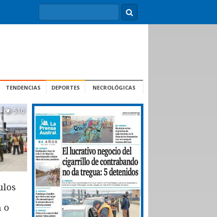
TENDENCIAS
DEPORTES
NECROLÓGICAS
510
ulos
n o