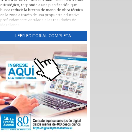
estratégico, responde a una planificación que
busca reducir la brecha de mano de obra técnica
en la zona a través de una propuesta educativa
profundamente vinculada a las realidades de
Magallanes.
Evaluación de pertinencia y conexión con el sector
LEER EDITORIAL COMPLETA
productivo forman parte de uno de los pilares de
esta nueva etapa. Según lo explicado por la
rectora, el CFT ha alineado sus programas con las
necesidades reales de los sectores productivos y
de servicios de la región, asegurando que los
egresados cuenten con una inserción laboral
efectiva y que la formación no derive en una
saturación del mercado, sino en una respuesta a
demandas insatisfechas. Carreras como
Instrumentación y Control de Procesos Industriales
y Logística con mención en Operaciones
Portuarias, que se impartirán tanto en la capital
regional como en Puerto Natales, son ejemplos
claros de formación técnica orientada a los
desafíos productivos actuales.
También cabe destacar la expansión territorial,
con las nuevas sedes en Punta Arenas y Puerto
Natales.