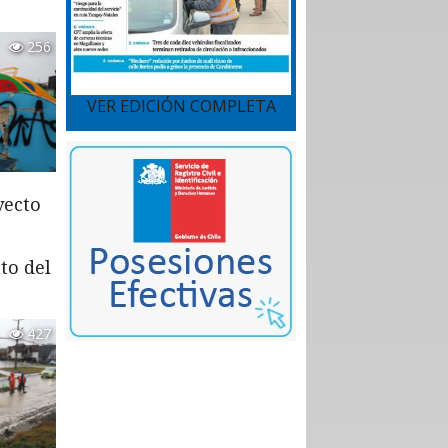
256
VER EDICIÓN COMPLETA
yecto
to del
427