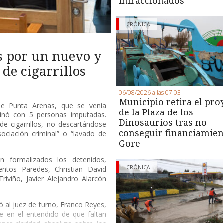
infraccionados
CRÓNICA
s por un nuevo y
de cigarrillos
06/08/2026 a las 07:03
Municipio retira el pro
 de Punta Arenas, que se venía
de la Plaza de los
minó con 5 personas imputadas.
Dinosaurios tras no
de cigarrillos, no descartándose
conseguir financiamien
ociación criminal” o “lavado de
Gore
 formalizados los detenidos,
CRÓNICA
entos Paredes, Christian David
riviño, Javier Alejandro Alarcón
ió al juez de turno, Franco Reyes,
e en el entendido de que faltan