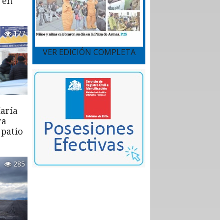
 en
177
VER EDICIÓN COMPLETA
aría
ra
 patio
285