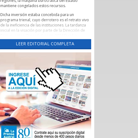
regiones, la máquina burocrática del Estado
mantiene congelados estos recursos.
Dicha inversión estaba concebida para un
programa trienal, cuyo derrotero es el retrato vivo
de la ineficiencia de las instituciones. La tardanza
inicial en la visación por parte de la Dirección de
Presupuestos (Dipres) durante 2024 forzó a
someter nuevamente los fondos a votación en
LEER EDITORIAL COMPLETA
2025 ante un Core renovado por las elecciones.
Tras un rechazo inicial y su posterior
reaprobación, el proyecto volvió a quedar
empantanado en una interminable maraña de
objeciones y revisiones de la Contraloría General
de la República.
Suelen verse estos roces entre ministerios,
gobernaciones y la Contraloría como lejanas
batallas leguleyas que solo interesan a la clase
política. Sin embargo, en una región como
Magallanes, la parálisis de los recursos públicos
tiene una traslación directa a la economía regional.
El plan de Corfo estaba diseñado para atender a
un universo de 1.485 empresas y emprendedores
locales que tributan en primera categoría. Cada
uno de estos proyectos representaba una fuente
de empleo directo o una cadena de