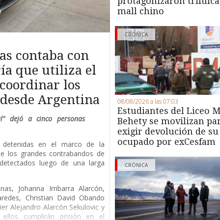
protagonizaron trifulca
mall chino
CRÓNICA
as contaba con
a que utiliza el
coordinar los
s desde Argentina
08/08/2026 a las 07:03
Estudiantes del Liceo M
al” dejó a cinco personas
Behety se movilizan pa
exigir devolución de su
ocupado por exCesfam
s detenidas en el marco de la
 de los grandes contrabandos de
, detectados luego de una larga
CRÓNICA
nas, Johanna Irribarra Alarcón,
aredes, Christian David Obando
vier Alejandro Alarcón Sekulovic y
ellos cumplirán prisión en el