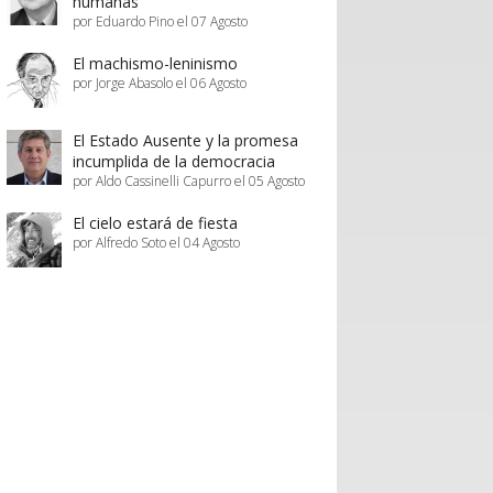
humanas
por Eduardo Pino el 07 Agosto
El machismo-leninismo
por Jorge Abasolo el 06 Agosto
El Estado Ausente y la promesa
incumplida de la democracia
por Aldo Cassinelli Capurro el 05 Agosto
El cielo estará de fiesta
por Alfredo Soto el 04 Agosto