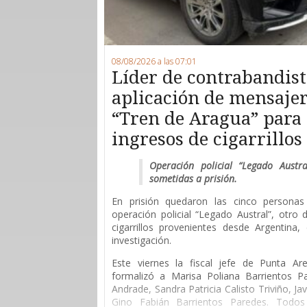
08/08/2026 a las 07:01
Líder de contrabandist
aplicación de mensajerí
“Tren de Aragua” para 
ingresos de cigarrillo
Operación policial “Legado Austr
sometidas a prisión.
En prisión quedaron las cinco persona
operación policial “Legado Austral”, otro
cigarrillos provenientes desde Argentina
investigación.
Este viernes la fiscal jefe de Punta Are
formalizó a Marisa Poliana Barrientos P
Andrade, Sandra Patricia Calisto Triviño, Ja
Gino Fabián Barrientos Paredes. Todos 