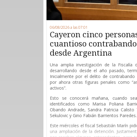
06/08/2026 a las 07:01
Cayeron cinco persona
cuantioso contrabando 
desde Argentina
Una amplia investigación de la Fiscalía
desarrollando desde el año pasado, ter
Inicialmente por el delito de contrabando 
por ahora otras figuras penales como “as
activos”.
Esto se conocerá mañana, cuando sean
identificados como Marisa Poliana Barri
Obando Andrade, Sandra Patricia Calisto T
Sekulovic y Gino Fabián Barrientos Paredes.
Este miércoles el fiscal Sebastián Marín pid
una ampliación de la detención. Justament