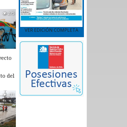
275
VER EDICIÓN COMPLETA
yecto
to del
471