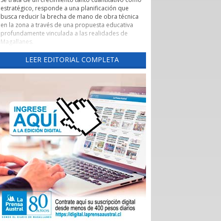
estratégico, responde a una planificación que
busca reducir la brecha de mano de obra técnica
en la zona a través de una propuesta educativa
profundamente vinculada a las realidades de
Magallanes.
Evaluación de pertinencia y conexión con el sector
LEER EDITORIAL COMPLETA
productivo forman parte de uno de los pilares de
esta nueva etapa. Según lo explicado por la
rectora, el CFT ha alineado sus programas con las
necesidades reales de los sectores productivos y
de servicios de la región, asegurando que los
egresados cuenten con una inserción laboral
efectiva y que la formación no derive en una
saturación del mercado, sino en una respuesta a
demandas insatisfechas. Carreras como
Instrumentación y Control de Procesos Industriales
y Logística con mención en Operaciones
Portuarias, que se impartirán tanto en la capital
regional como en Puerto Natales, son ejemplos
claros de formación técnica orientada a los
desafíos productivos actuales.
También cabe destacar la expansión territorial,
con las nuevas sedes en Punta Arenas y Puerto
Natales.