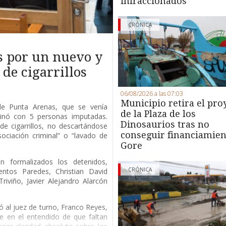
infraccionados
CRÓNICA
s por un nuevo y
de cigarrillos
06/08/2026 a las 07:03
Municipio retira el pro
 de Punta Arenas, que se venía
de la Plaza de los
minó con 5 personas imputadas.
Dinosaurios tras no
de cigarrillos, no descartándose
conseguir financiamien
ociación criminal” o “lavado de
Gore
 formalizados los detenidos,
CRÓNICA
entos Paredes, Christian David
riviño, Javier Alejandro Alarcón
ió al juez de turno, Franco Reyes,
e en el entendido de que faltan