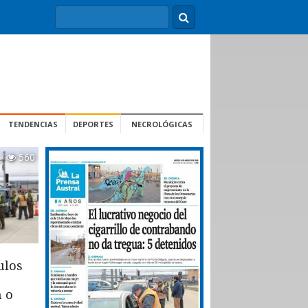
TENDENCIAS
DEPORTES
NECROLÓGICAS
560
ulos
n o