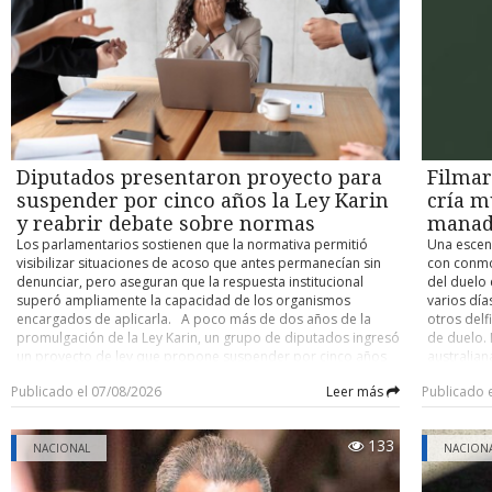
poco el ti
se reactivó luego de que parlamentarios de derecha
las cuales
demanda de urgencia de menor complejidad.
inspiradas
pidieran al Gobierno cumplir compromisos de campaña
fisiológic
tapices de
relacionados con condenados por hechos ocurridos durante
además po
productos
el estallido social, especialmente integrantes de las Fuerzas
Emol
Armadas y de Orden. Sin embargo, el jefe de Estado
descartó que esta materia pueda interferir con la agenda de
seguridad que impulsa su administración y aseguró que
ambos temas deben abordarse por separado. “Yo creo que
ambas cosas van por carriles separados”, sostuvo Kast,
Diputados presentaron proyecto para
Filmar
quien agregó que la prioridad ciudadana es avanzar en
medidas para enfrentar la delincuencia, el crimen
suspender por cinco años la Ley Karin
cría m
organizado y el terrorismo. El mandatario afirmó que espera
y reabrir debate sobre normas
mana
alcanzar acuerdos en el Congreso para impulsar los
Los parlamentarios sostienen que la normativa permitió
Una escena
proyectos de seguridad considerados prioritarios por el
visibilizar situaciones de acoso que antes permanecían sin
con conmo
Ejecutivo, mientras mantiene abierta la evaluación de las
denunciar, pero aseguran que la respuesta institucional
del duelo
solicitudes de indulto. De esta manera, Kast no confirmó ni
superó ampliamente la capacidad de los organismos
varios día
descartó la entrega de estos beneficios, señalando que
encargados de aplicarla. A poco más de dos años de la
otros delf
cualquier eventual decisión será comunicada una vez
promulgación de la Ley Karin, un grupo de diputados ingresó
de duelo. 
concluido el proceso de revisión correspondiente.
un proyecto de ley que propone suspender por cinco años
australia
los efectos de la normativa, argumentando que su diseño ha
desplazán
Publicado el 07/08/2026
Leer más
Publicado 
provocado un colapso en el sistema de denuncias laborales
con el cu
y ha dificultado la protección efectiva de las víctimas. La
en inviern
iniciativa fue presentada por el diputado Erich Grohs junto a
supervive
133
las firmas de Paulina Muñoz, Cristóbal Urruticoechea y Álvaro
NACIONAL
que pudie
NACION
Jofré (Partido Nacional Libertario), Diego Vergara (Partido
perdido a 
Republicano) y Daniel Valenzuela (independiente de la
investiga