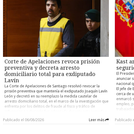
directamente y descartó que vaya a acogerse a algún
pasada sol
investigaciones concluidas, únicamente un 21,3% terminó
mantienen
beneficio relacionado con sus contribuciones. “No se
de los tre
constatando la existencia de una vulneración. Los diputados
sido obser
preocupe tanto por mis contribuciones. Para su tranquilidad,
otorgó un 
atribuyen esta situación, entre otros factores, a la eliminación
nacimient
yo voy a seguir pagando mis contribuciones hasta el día que
República,
del requisito de reiteración para configurar el acoso laboral,
que este 
me muera, así que no es necesario que usted me pague
Cámara de
la amplitud de conceptos como “violencia en el trabajo” y la
atención e
nada”, señaló. El empresario agregó un llamado a centrar la
observaci
inexistencia de una etapa de admisibilidad que permita
llamada T
discusión en otros aspectos del desarrollo nacional. “Mejor
constituci
filtrar denuncias que no corresponden al ámbito de la ley. A
Británica,
preocúpese por el futuro del país y de seguir aportando a
Posteriorm
su juicio, ello ha convertido el procedimiento en una vía para
durante m
Chile como todos los chilenos”, afirmó. La exención de
requerimie
canalizar conflictos laborales de diversa naturaleza,
kilómetros
contribuciones para adultos mayores fue uno de los puntos
de las par
saturando a la Dirección del Trabajo. El texto agrega que
de lo habi
más debatidos durante la tramitación de la denominada
de agosto
esta sobrecarga ha generado demoras que, en algunos
También e
megarreforma, debido a que el beneficio considera a
el miérco
casos, alcanzan entre seis y nueve meses para concluir una
ellos chim
Corte de Apelaciones revoca prisión
Kast a
personas sobre 65 años sin establecer diferencias según
participar
investigación, afectando tanto a quienes presentan
días o sem
nivel de ingresos. Además, alcaldes de oposición han
establecid
preventiva y decreta arresto
seguri
denuncias fundadas como a las personas denunciadas, al
T13/Infob
cuestionado la fórmula de compensación para las comunas
ocurre lu
prolongar innecesariamente los procedimientos. “Abrir una
domiciliario total para exdiputado
El Preside
que podrían verse afectadas por una menor recaudación.
proyecto, 
discusión responsable” El diputado Erich Grohs sostuvo que,
anunciar 
Lavín
compensac
si bien la Ley Karin nació para enfrentar un problema real, la
nacional 
La Corte de Apelaciones de Santiago resolvió revocar la
contribuc
evidencia demuestra que el sistema “está funcionando con
El jefe de
prisión preventiva que mantenía el exdiputado Joaquín Lavín
opositore
serias dificultades”. “Cuando una parte importante de las
cerca de u
León y decretó en su reemplazo la medida cautelar de
requerimie
denuncias termina no correspondiendo a materias propias
enmarcó su
arresto domiciliario total, en el marco de la investigación que
acción tod
de la ley y las investigaciones se extienden durante meses,
empleo, pr
enfrenta por los delitos de fraude al fisco y tráfico de
tenemos la obligación de revisar si el diseño normativo está
trabajado
influencias. La decisión fue adoptada durante esta jornada y
cumpliendo efectivamente su objetivo”, afirmó. El
empresas 
dejó sin efecto la resolución del Séptimo Juzgado de
parlamentario enfatizó que la propuesta no busca dejar
simple per
Publicado el 06/08/2026
Leer más
Publicado 
Garantía de Santiago, que había confirmado que el
desprotegidos a los trabajadores, sino generar un período
afirmó. El
exparlamentario continuara privado de libertad. De esta
que permita corregir las falencias detectadas. “Lo que
las famili
manera, Lavín León abandonará el anexo penitenciario