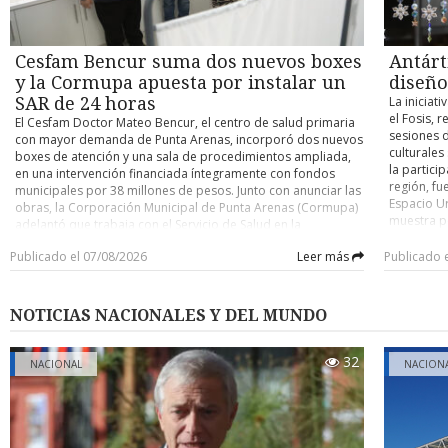
E.I.R.L., estableció una tarifa única para la Ruta 1 y la Ruta 2.
participac
19,00: Sin Toque - Sokol (Top-60).
los estud
Los estudiantes de educación básica, los menores de 7 años,
como de e
objetivo f
las personas mayores y las personas es situación de
debimos a
impacto po
discapacidad tendrán tarifa liberada. Los estudiantes de
Cesfam Bencur suma dos nuevos boxes
Antárti
Adema prec
cursan la 
educación media y superior pagarán el 33% del valor del
horeca-hot
y la Cormupa apuesta por instalar un
diseño
pasaje adulto durante todo el año.
permitió a
SAR de 24 horas
La iniciati
mano las 
el Fosis,
El Cesfam Doctor Mateo Bencur, el centro de salud primaria
Entre los
sesiones d
con mayor demanda de Punta Arenas, incorporó dos nuevos
dispositiv
culturales
boxes de atención y una sala de procedimientos ampliada,
y el dese
la partici
en una intervención financiada íntegramente con fondos
de la reno
región, fu
municipales por 38 millones de pesos. Junto con anunciar las
históricam
Espacio U
obras, la Corporación Municipal de Punta Arenas (Cormupa)
proveedore
muestra p
adelantó que trabaja con el Servicio de Salud en la
de HYST, e
agosto, en
reposición del recinto y que propondrá instalar en el sector
de negoci
sesiones d
Publicado el 07/08/2026
Leer más
Publicado 
un Servicio de Atención Primaria de Urgencia de Alta
se concre
profundiza
Resolución (SAR) de 24 horas. Las mejoras incluyen un box
pueden pr
la flora, l
médico para atenciones generales y una sala de
incorpora
además de
procedimientos donde se realizan tomas de muestras,
NOTICIAS NACIONALES Y DEL MUNDO
innovación
inyectables y curaciones, además del cambio de ventanas,
elaborados
pintura y la renovación de computadores. El alcalde Claudio
todos insp
Radonich destacó que la inversión se hizo con recursos
32
NACIONAL
NACION
regional. 
propios del municipio y la enmarcó en un plan continuo para
destacó qu
equiparar el estándar de los cinco Cesfam de la comuna.
de los emp
“Acá no nos quedamos solamente con discursos, sino con
producto l
hechos concretos”, afirmó. La directora del establecimiento,
el Fosis. 
Romina Santana, explicó que la nueva sala de