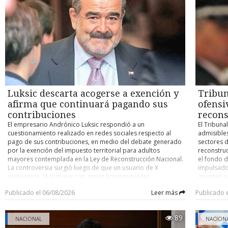
bancada de RN). Además, cuenta con el respaldo del
investigad
diputado Patricio Briones (PDG), aunque su firma no pudo
habían ob
incorporarse por un problema digital. El proyecto plantea
frecuencia
suspender transitoriamente las modificaciones introducidas
comprendi
por la Ley N° 21.643 y restablecer, durante ese período, las
Tras la pé
normas laborales que regían antes de su entrada en
seis días.
vigencia. No obstante, establece que los derechos
fallecida
adquiridos y todas las denuncias e investigaciones ya
extenderse
iniciadas continuarán tramitándose conforme a la legislación
en que Fra
vigente al momento de su ingreso. Argumentan saturación
y sobrevi
Luksic descarta acogerse a exención y
Tribun
del sistema Entre los fundamentos de la moción, los
Otro de l
parlamentarios sostienen que la Ley Karin permitió visibilizar
no atraves
afirma que continuará pagando sus
ofensi
situaciones de acoso que antes permanecían sin denunciar,
aguas del 
contribuciones
recons
pero aseguran que la respuesta institucional superó
permaneci
El empresario Andrónico Luksic respondió a un
El Tribuna
ampliamente la capacidad de los organismos encargados de
organizac
cuestionamiento realizado en redes sociales respecto al
admisible
aplicarla. Según se expone en el proyecto, a diciembre de
vive de fo
pago de sus contribuciones, en medio del debate generado
sectores d
2025 el sistema acumulaba más de 66 mil denuncias,
lo que no
por la exención del impuesto territorial para adultos
reconstru
manteniendo un promedio cercano a las 22 mil por
ocurren, l
mayores contemplada en la Ley de Reconstrucción Nacional.
el fondo d
semestre, lo que, a juicio de los autores, evidencia que el
ese contex
La controversia surgió luego de que un usuario de X
impulsado
problema responde al diseño de la normativa y no
sus compa
comentara: “A trabajar con ganas hoy porque las
apuntan pr
únicamente a dificultades de implementación. Asimismo,
delfines d
contribuciones de Andrónico Luksic no se van a pagar solas”,
invariabil
citando antecedentes de la Dirección del Trabajo y de la
reflejando 
Publicado el 06/08/2026
Leer más
Publicado 
aludiendo al beneficio aprobado para personas mayores de
específic
Superintendencia de Seguridad Social, la iniciativa señala que
neurocient
65 años, medida que ha sido objeto de críticas por su
Resolución
entre agosto de 2024 y junio de 2025 ingresaron 44.212
Project, 
alcance y por el impacto que tendría en los ingresos
jornada, 
denuncias, de las cuales solo un 42% fue preclasificado
como una 
89
municipales. Ante el mensaje, Luksic decidió responder
NACIONAL
dar curso 
NACION
como materia propia de la Ley Karin. Además, en las
Los cetáce