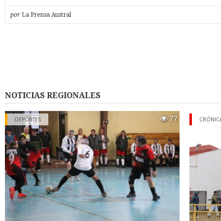
Con la puesta en marcha del Servicio Local de Educación Pública 
por
La Prensa Austral
estudiantes sostienen que estos compromisos pasaron a forma
las obligaciones que la nueva administración heredó. Sin embarg
que el tiempo ha pasado sin que sus demandas hayan enco
respuesta concreta.
Ante esta situación, los alumnos decidieron manifestarse y hacer 
exigencia que consideran pendiente. La movilización durante e
impidió el normal funcionamiento del recinto, que debió su
atención y cerrar sus puertas por el
NOTICIAS REGIONALES
resto del día.
La protesta también provocó la llegada de Carabineros al s
77
DEPORTES
CRÓNIC
representantes del Slep, quienes se reunieron con integrantes de
Alumnos para abordar directamente sus planteamientos.