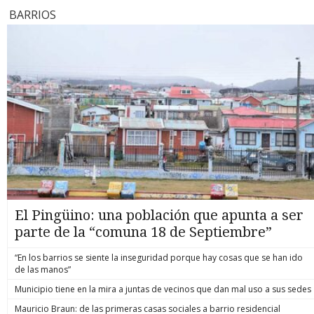
proponemos no es desproteger a los trabajadores, sino
Valparaíso
Capitán Yáber, donde permanecía recluido desde mayo.
abrir una discusión responsable sobre una legislación que
BARRIOS
reconstru
Junto con el arresto domiciliario total, el tribunal de alzada
ha generado una carga muy superior a la prevista para las
personas 
estableció otras medidas cautelares: arraigo nacional y
instituciones encargadas de aplicarla. Necesitamos una
inversioni
prohibición de comunicarse con otros imputados en la
normativa que proteja eficazmente a las víctimas, pero que
menos comp
causa. Desde la Corte de Apelaciones señalaron que la
también entregue certezas jurídicas, procedimientos
termina co
resolución no implica desconocer la existencia de los delitos
oportunos y resguardos frente a denuncias que no
invertía”, 
investigados ni la participación que se le atribuye al
corresponden al espíritu de la ley”, concluyó. De acuerdo con
meses a la
exdiputado, antecedentes que fueron considerados
el proyecto, durante el período de suspensión el Congreso
accedan a 
acreditados durante el proceso. La modificación responde a
podría revisar aspectos como el umbral para configurar el
mayores de
una nueva evaluación de las condiciones cautelares
acoso laboral, la definición de los conceptos incorporados
seguridad,
necesarias mientras continúa la investigación. La causa se
por la ley, la creación de un mecanismo de admisibilidad
una madre 
inició luego de una indagatoria del Ministerio Público por
para las denuncias y la incorporación de resguardos frente a
a que la a
eventuales irregularidades vinculadas al uso de recursos
acusaciones de mala fe, manteniendo mientras tanto la
promediab
públicos y gestiones realizadas durante el periodo en que
protección laboral contemplada en la normativa anterior.
violentos
Lavín León ejerció como diputado. El exparlamentario fue
Emol
en el con
formalizado el pasado 8 de mayo, audiencia en la que el
organizac
tribunal fijó un plazo de investigación de 90 días. En esa
operando e
instancia, la Fiscalía había presentado antecedentes
El Pingüino: una población que apunta a ser
Seguridad
relacionados con los delitos que se le imputan, además de
ejes: prev
parte de la “comuna 18 de Septiembre”
diligencias destinadas a esclarecer la eventual
fortalecimi
responsabilidad de otros involucrados en la causa.
homicidios
“En los barrios se siente la inseguridad porque hay cosas que se han ido
menos que
de las manos”
PDI cayer
más de 7 m
Municipio tiene en la mira a juntas de vecinos que dan mal uso a sus sedes
cayeron 86
Mauricio Braun: de las primeras casas sociales a barrio residencial
y la inca