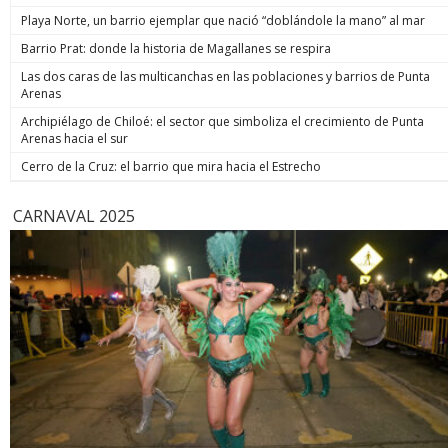
de estos 
Playa Norte, un barrio ejemplar que nació “doblándole la mano” al mar
hoy está m
anunció un
Barrio Prat: donde la historia de Magallanes se respira
prometió: 
Las dos caras de las multicanchas en las poblaciones y barrios de Punta
todos los
Arenas
implacable
anunció q
Archipiélago de Chiloé: el sector que simboliza el crecimiento de Punta
recuperar
Arenas hacia el sur
campaña, y
condenar a
Cerro de la Cruz: el barrio que mira hacia el Estrecho
biobiochil
CARNAVAL 2025