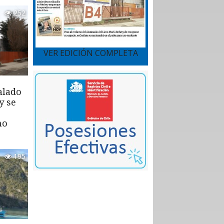
252
VER EDICIÓN COMPLETA
alado
y se
mo
195