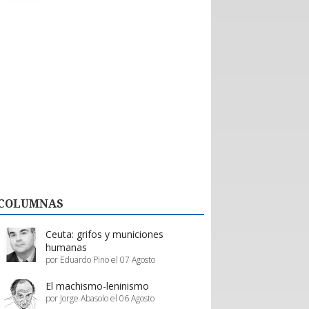
históricas con nuevos emprendedores que
aportan tecnología de vanguardia, como
dispositivos para mejorar el desempeño en
actividades de montaña y otras innovaciones.
El valor de esta interacción no se limita a la firma
de contratos formales. Como bien destaca la
organización, la posibilidad de evaluar productos
“in situ” en el showroom permite a los prestadores
de servicios proyectar mejoras reales en su oferta,
asegurando que la calidad del servicio turístico
regional siga creciendo.
En definitiva, Enprotur construye la infraestructura
de negocios necesaria para que toda la cadena de
valor, desde el pequeño proveedor hasta el gran
hotel, prospere en conjunto.
COLUMNAS
Estos esfuerzos deben ser acompañados y
apoyados por el gobierno, a través de inversión
pública y programas de promoción eficientes de
Ceuta: grifos y municiones
parte de Sernatur.
humanas
por Eduardo Pino el 07 Agosto
El machismo-leninismo
por Jorge Abasolo el 06 Agosto