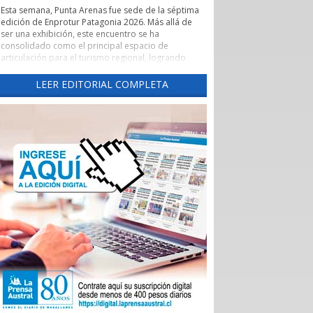
Esta semana, Punta Arenas fue sede de la séptima
edición de Enprotur Patagonia 2026. Más allá de
ser una exhibición, este encuentro se ha
consolidado como el principal espacio de
articulación para el turismo regional, logrando
concretar más de 450 reuniones de negocios en
un entorno de profesionalismo y colaboración.
LEER EDITORIAL COMPLETA
Lo que realmente otorga un valor estratégico a
Enprotur es su capacidad para actuar como un
catalizador de vínculos comerciales. El evento ha
facilitado de manera excepcional el acceso directo
de hoteles, restaurantes y otros servicios turísticos
-el sector Horeca- a una red diversificada de
proveedores.
Esta dinámica es fundamental para que pequeños
y medianos proveedores, tanto locales como
nacionales, puedan presentar sus innovaciones
directamente a los operadores que definen la
oferta de la temporada 2026-2027.
La feria ha permitido romper las barreras
tradicionales de intermediación. Al habilitar tres
salones de exposición para dar respuesta al alto
interés de los participantes, se generó un
ecosistema donde convivieron distribuidoras