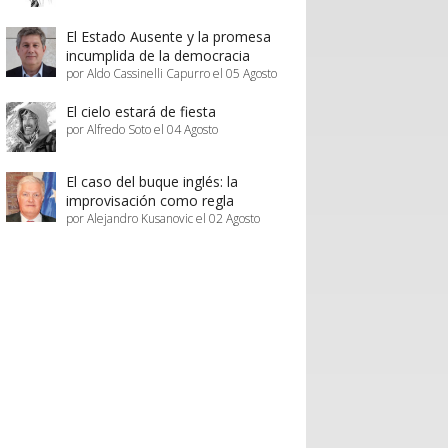
El Estado Ausente y la promesa
incumplida de la democracia
por Aldo Cassinelli Capurro el 05 Agosto
El cielo estará de fiesta
por Alfredo Soto el 04 Agosto
El caso del buque inglés: la
improvisación como regla
por Alejandro Kusanovic el 02 Agosto