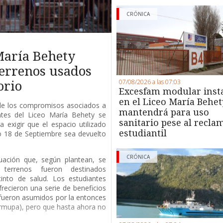
CRÓNICA
María Behety
terrenos usados
07/08/2026 a las 07:03
orio
Excesfam modular inst
en el Liceo María Behet
de los compromisos asociados a
mantendrá para uso
antes del Liceo María Behety se
sanitario pese al recla
 exigir que el espacio utilizado
estudiantil
io 18 de Septiembre sea devuelto
CRÓNICA
uación que, según plantean, se
terrenos fueron destinados
into de salud. Los estudiantes
recieron una serie de beneficios
fueron asumidos por la entonces
rmupa), pero que hasta ahora no