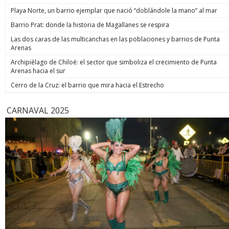
de estos enormes avances en números hay una familia que
indicó. Co
Playa Norte, un barrio ejemplar que nació “doblándole la mano” al mar
hoy está más tranquila”, afirmó. Luego, el jefe de Estado
anunció un paso adicional para recuperar la seguridad y
Barrio Prat: donde la historia de Magallanes se respira
prometió: “Vamos a perseguir, capturar, juzgar y condenar a
Las dos caras de las multicanchas en las poblaciones y barrios de Punta
todos los que buscan destruir nuestra sociedad. Seremos
Arenas
implacables. No habrá excusas ni treguas“. El Presidente
anunció que su gobierno dará un paso adicional para
Archipiélago de Chiloé: el sector que simboliza el crecimiento de Punta
recuperar la seguridad, tal como se comprometió en
Arenas hacia el sur
campaña, y aseguró que van a “perseguir, capturar, juzgar y
condenar a todos los que buscan destruir nuestra sociedad”.
Cerro de la Cruz: el barrio que mira hacia el Estrecho
biobiochile.cl
CARNAVAL 2025