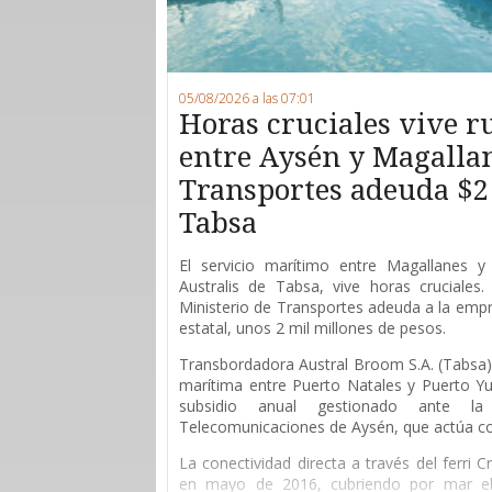
05/08/2026 a las 07:01
Horas cruciales vive 
entre Aysén y Magallan
Transportes adeuda $2
Tabsa
E
l servicio marítimo entre Magallanes y 
Australis de Tabsa, vive horas cruciales
Ministerio de Transportes adeuda a la empr
estatal, unos 2 mil millones de pesos.
Transbordadora Austral Broom S.A. (Tabsa) 
marítima entre Puerto Natales y Puerto Yu
subsidio anual gestionado ante l
Telecomunicaciones de Aysén, que actúa 
La conectividad directa a través del ferri 
en mayo de 2016, cubriendo por mar el 