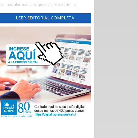
Lo más alarmante es que este resultado no
constituye una sorpresa aislada. Ya en julio de este
año este diario había advertido una tendencia
LEER EDITORIAL COMPLETA
preocupante, cuando un reporte de la Evaluación
de los Establecimientos Autogestionados en Red
(EAR) situó al principal recinto asistencial de la
región con un crítico 65,3% de cumplimiento al
corte de abril de 2026.
Un aspecto preocupante de aquel reporte fue la
brusca caída del indicador las Garantías Explícitas
de Salud (Ges), que otorga cobertura obligatoria a
través de Fonasa e Isapres para 90 problemas de
sanitarios, “asegurando” derechos claros de
atención médica.
Durante el año pasado, este indicador se mantuvo
en alrededor del 90%, pero cayó de 92,7% en
noviembre a 74% en diciembre, para desplomarse
a 34,3% en enero.
En aquella ocasión, las autoridades locales
atribuyeron el deterioro a problemas
administrativos en el ingreso de registros, pero los
nuevos datos del Balance Score Card (BSC)
confirman que las deficiencias persisten en ejes
fundamentales como la sustentabilidad financiera,