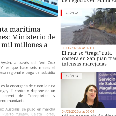
de negocios en Punta A
CRÓNICA
ruta marítima
es: Ministerio de
 mil millones a
05/08/2026 a las 07:03
El mar se “traga” ruta
costera en San Juan tra
Aysén, a través del ferri Crux
intensas marejadas
. Y, es que hace seis meses el
esa regional el pago del subsidio
CRÓNICA
es la encargada de cubrir la ruta
ngay. El contrato dispone de un
a seremi de Transportes y
como mandante.
Crux Australis, se puso en marcha
04/08/2026 a las 07:04
Puerto Yungay, Caleta Tortel,