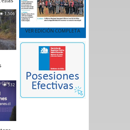
renas
1,506
VER EDICIÓN COMPLETA
s
532