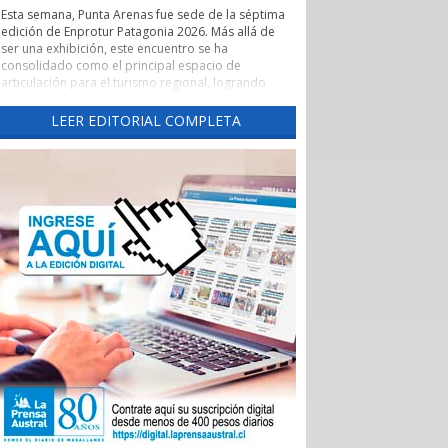
Esta semana, Punta Arenas fue sede de la séptima
edición de Enprotur Patagonia 2026. Más allá de
ser una exhibición, este encuentro se ha
consolidado como el principal espacio de
articulación para el turismo regional, logrando
concretar más de 450 reuniones de negocios en
un entorno de profesionalismo y colaboración.
LEER EDITORIAL COMPLETA
Lo que realmente otorga un valor estratégico a
Enprotur es su capacidad para actuar como un
catalizador de vínculos comerciales. El evento ha
facilitado de manera excepcional el acceso directo
de hoteles, restaurantes y otros servicios turísticos
-el sector Horeca- a una red diversificada de
proveedores.
Esta dinámica es fundamental para que pequeños
y medianos proveedores, tanto locales como
nacionales, puedan presentar sus innovaciones
directamente a los operadores que definen la
oferta de la temporada 2026-2027.
La feria ha permitido romper las barreras
tradicionales de intermediación. Al habilitar tres
salones de exposición para dar respuesta al alto
interés de los participantes, se generó un
ecosistema donde convivieron distribuidoras