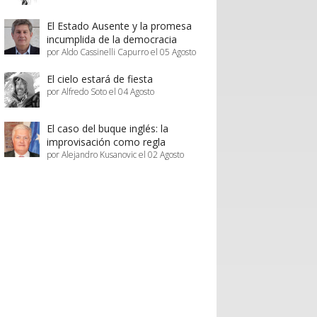
El Estado Ausente y la promesa
incumplida de la democracia
por Aldo Cassinelli Capurro el 05 Agosto
El cielo estará de fiesta
por Alfredo Soto el 04 Agosto
El caso del buque inglés: la
improvisación como regla
por Alejandro Kusanovic el 02 Agosto