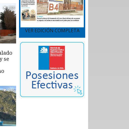
288
VER EDICIÓN COMPLETA
alado
y se
mo
216