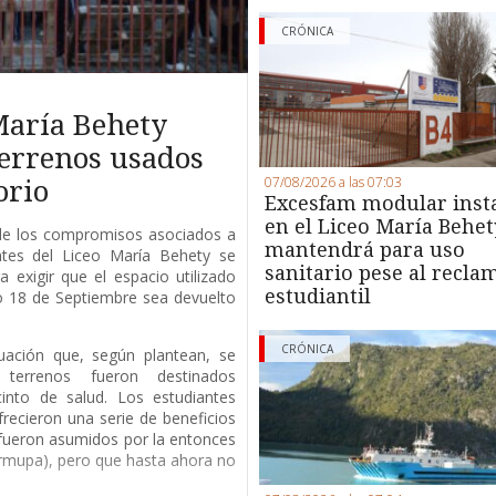
CRÓNICA
María Behety
terrenos usados
07/08/2026 a las 07:03
orio
Excesfam modular inst
en el Liceo María Behet
de los compromisos asociados a
mantendrá para uso
antes del Liceo María Behety se
sanitario pese al recla
 exigir que el espacio utilizado
estudiantil
io 18 de Septiembre sea devuelto
CRÓNICA
uación que, según plantean, se
terrenos fueron destinados
into de salud. Los estudiantes
recieron una serie de beneficios
fueron asumidos por la entonces
rmupa), pero que hasta ahora no