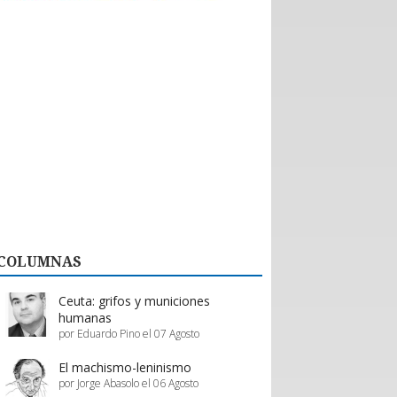
históricas con nuevos emprendedores que
aportan tecnología de vanguardia, como
dispositivos para mejorar el desempeño en
actividades de montaña y otras innovaciones.
El valor de esta interacción no se limita a la firma
de contratos formales. Como bien destaca la
organización, la posibilidad de evaluar productos
“in situ” en el showroom permite a los prestadores
de servicios proyectar mejoras reales en su oferta,
asegurando que la calidad del servicio turístico
regional siga creciendo.
En definitiva, Enprotur construye la infraestructura
de negocios necesaria para que toda la cadena de
valor, desde el pequeño proveedor hasta el gran
hotel, prospere en conjunto.
COLUMNAS
Estos esfuerzos deben ser acompañados y
apoyados por el gobierno, a través de inversión
pública y programas de promoción eficientes de
Ceuta: grifos y municiones
parte de Sernatur.
humanas
por Eduardo Pino el 07 Agosto
El machismo-leninismo
por Jorge Abasolo el 06 Agosto