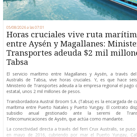
05/08/2026 a las 07:01
Horas cruciales vive ruta maríti
entre Aysén y Magallanes: Ministe
Transportes adeuda $2 mil millon
Tabsa
E
l servicio marítimo entre Magallanes y Aysén, a través del 
Australis de Tabsa, vive horas cruciales. Y, es que hace sei
Ministerio de Transportes adeuda a la empresa regional el pago d
estatal, unos 2 mil millones de pesos.
Transbordadora Austral Broom S.A. (Tabsa) es la encargada de cub
marítima entre Puerto Natales y Puerto Yungay. El contrato di
subsidio anual gestionado ante la seremi de Tran
Telecomunicaciones de Aysén, que actúa como mandante.
La conectividad directa a través del ferri Crux Australis, se pus
en mayo de 2016, cubriendo por mar el Puerto Yungay, Cale