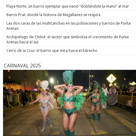
de estos enormes avances en números hay una familia que
indicó. Co
Playa Norte, un barrio ejemplar que nació “doblándole la mano” al mar
hoy está más tranquila”, afirmó. Luego, el jefe de Estado
anunció un paso adicional para recuperar la seguridad y
Barrio Prat: donde la historia de Magallanes se respira
prometió: “Vamos a perseguir, capturar, juzgar y condenar a
Las dos caras de las multicanchas en las poblaciones y barrios de Punta
todos los que buscan destruir nuestra sociedad. Seremos
Arenas
implacables. No habrá excusas ni treguas“. El Presidente
anunció que su gobierno dará un paso adicional para
Archipiélago de Chiloé: el sector que simboliza el crecimiento de Punta
recuperar la seguridad, tal como se comprometió en
Arenas hacia el sur
campaña, y aseguró que van a “perseguir, capturar, juzgar y
condenar a todos los que buscan destruir nuestra sociedad”.
Cerro de la Cruz: el barrio que mira hacia el Estrecho
biobiochile.cl
CARNAVAL 2025