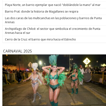
de estos 
Playa Norte, un barrio ejemplar que nació “doblándole la mano” al mar
hoy está m
anunció un
Barrio Prat: donde la historia de Magallanes se respira
prometió: 
Las dos caras de las multicanchas en las poblaciones y barrios de Punta
todos los
Arenas
implacable
anunció q
Archipiélago de Chiloé: el sector que simboliza el crecimiento de Punta
recuperar
Arenas hacia el sur
campaña, y
condenar a
Cerro de la Cruz: el barrio que mira hacia el Estrecho
biobiochil
CARNAVAL 2025