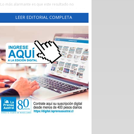
Lo más alarmante es que este resultado no
constituye una sorpresa aislada. Ya en julio de este
año este diario había advertido una tendencia
LEER EDITORIAL COMPLETA
preocupante, cuando un reporte de la Evaluación
de los Establecimientos Autogestionados en Red
(EAR) situó al principal recinto asistencial de la
región con un crítico 65,3% de cumplimiento al
corte de abril de 2026.
Un aspecto preocupante de aquel reporte fue la
brusca caída del indicador las Garantías Explícitas
de Salud (Ges), que otorga cobertura obligatoria a
través de Fonasa e Isapres para 90 problemas de
sanitarios, “asegurando” derechos claros de
atención médica.
Durante el año pasado, este indicador se mantuvo
en alrededor del 90%, pero cayó de 92,7% en
noviembre a 74% en diciembre, para desplomarse
a 34,3% en enero.
En aquella ocasión, las autoridades locales
atribuyeron el deterioro a problemas
administrativos en el ingreso de registros, pero los
nuevos datos del Balance Score Card (BSC)
confirman que las deficiencias persisten en ejes
fundamentales como la sustentabilidad financiera,