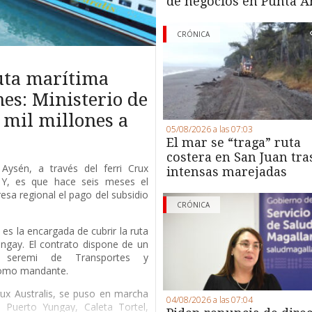
de negocios en Punta A
CRÓNICA
ruta marítima
es: Ministerio de
 mil millones a
05/08/2026 a las 07:03
El mar se “traga” ruta
costera en San Juan tra
Aysén, a través del ferri Crux
intensas marejadas
. Y, es que hace seis meses el
esa regional el pago del subsidio
CRÓNICA
es la encargada de cubrir la ruta
ngay. El contrato dispone de un
a seremi de Transportes y
como mandante.
Crux Australis, se puso en marcha
04/08/2026 a las 07:04
Puerto Yungay, Caleta Tortel,