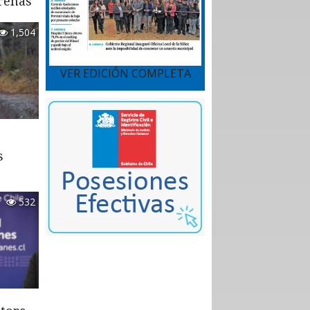
renas
1,504
VER EDICIÓN COMPLETA
s
532