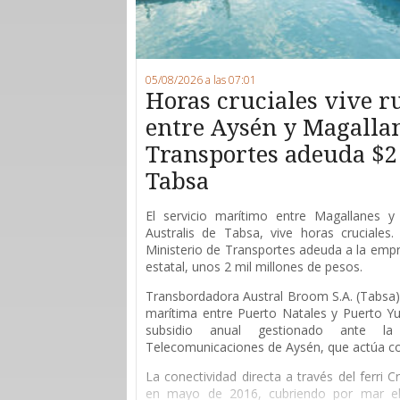
05/08/2026 a las 07:01
Horas cruciales vive 
entre Aysén y Magallan
Transportes adeuda $2
Tabsa
E
l servicio marítimo entre Magallanes y 
Australis de Tabsa, vive horas cruciales
Ministerio de Transportes adeuda a la empr
estatal, unos 2 mil millones de pesos.
Transbordadora Austral Broom S.A. (Tabsa) 
marítima entre Puerto Natales y Puerto Yu
subsidio anual gestionado ante l
Telecomunicaciones de Aysén, que actúa 
La conectividad directa a través del ferri 
en mayo de 2016, cubriendo por mar el 