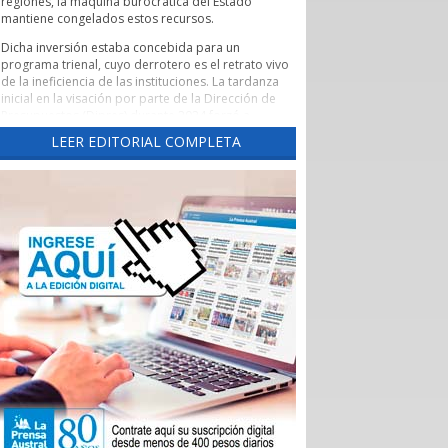
regiones, la máquina burocrática del Estado
mantiene congelados estos recursos.
Dicha inversión estaba concebida para un
programa trienal, cuyo derrotero es el retrato vivo
de la ineficiencia de las instituciones. La tardanza
inicial en la visación por parte de la Dirección de
Presupuestos (Dipres) durante 2024 forzó a
someter nuevamente los fondos a votación en
LEER EDITORIAL COMPLETA
2025 ante un Core renovado por las elecciones.
Tras un rechazo inicial y su posterior
reaprobación, el proyecto volvió a quedar
empantanado en una interminable maraña de
objeciones y revisiones de la Contraloría General
de la República.
Suelen verse estos roces entre ministerios,
gobernaciones y la Contraloría como lejanas
batallas leguleyas que solo interesan a la clase
política. Sin embargo, en una región como
Magallanes, la parálisis de los recursos públicos
tiene una traslación directa a la economía regional.
El plan de Corfo estaba diseñado para atender a
un universo de 1.485 empresas y emprendedores
locales que tributan en primera categoría. Cada
uno de estos proyectos representaba una fuente
de empleo directo o una cadena de