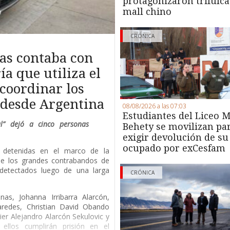
protagonizaron trifulca
mall chino
CRÓNICA
as contaba con
a que utiliza el
coordinar los
s desde Argentina
08/08/2026 a las 07:03
Estudiantes del Liceo M
al” dejó a cinco personas
Behety se movilizan pa
exigir devolución de su
ocupado por exCesfam
s detenidas en el marco de la
 de los grandes contrabandos de
, detectados luego de una larga
CRÓNICA
nas, Johanna Irribarra Alarcón,
aredes, Christian David Obando
vier Alejandro Alarcón Sekulovic y
ellos cumplirán prisión en el