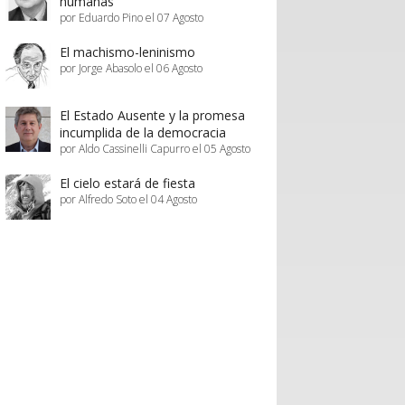
humanas
por Eduardo Pino el 07 Agosto
El machismo-leninismo
por Jorge Abasolo el 06 Agosto
El Estado Ausente y la promesa
incumplida de la democracia
por Aldo Cassinelli Capurro el 05 Agosto
El cielo estará de fiesta
por Alfredo Soto el 04 Agosto