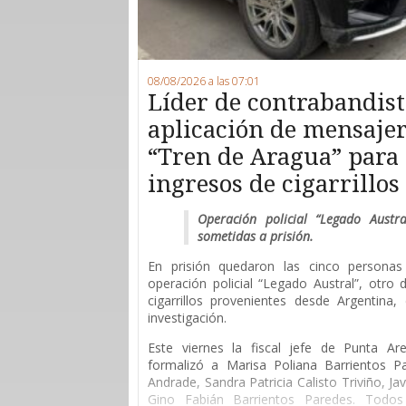
08/08/2026 a las 07:01
Líder de contrabandist
aplicación de mensajerí
“Tren de Aragua” para 
ingresos de cigarrillo
Operación policial “Legado Austr
sometidas a prisión.
En prisión quedaron las cinco persona
operación policial “Legado Austral”, otro
cigarrillos provenientes desde Argentina
investigación.
Este viernes la fiscal jefe de Punta Are
formalizó a Marisa Poliana Barrientos P
Andrade, Sandra Patricia Calisto Triviño, Ja
Gino Fabián Barrientos Paredes. Todos 