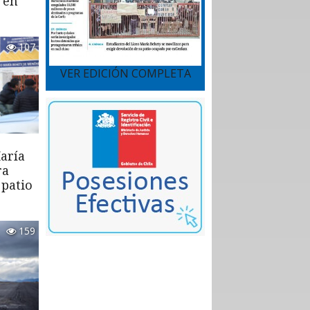
 en
107
VER EDICIÓN COMPLETA
aría
ra
 patio
159