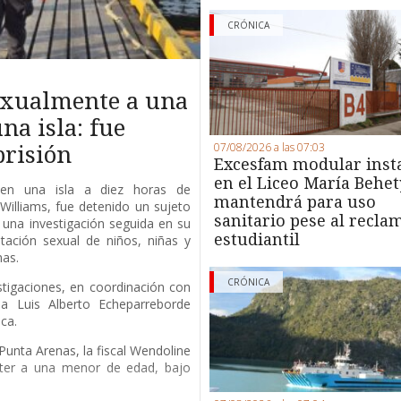
CRÓNICA
exualmente a una
na isla: fue
07/08/2026 a las 07:03
prisión
Excesfam modular inst
en el Liceo María Behet
 en una isla a diez horas de
mantendrá para uso
Williams, fue detenido un sujeto
sanitario pese al recla
una investigación seguida en su
estudiantil
tación sexual de niños, niñas y
nas.
CRÓNICA
estigaciones, en coordinación con
 a Luis Alberto Echeparreborde
ca.
unta Arenas, la fiscal Wendoline
eter a una menor de edad, bajo