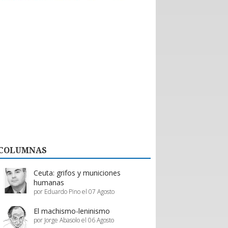
históricas con nuevos emprendedores que
aportan tecnología de vanguardia, como
dispositivos para mejorar el desempeño en
actividades de montaña y otras innovaciones.
El valor de esta interacción no se limita a la firma
de contratos formales. Como bien destaca la
organización, la posibilidad de evaluar productos
“in situ” en el showroom permite a los prestadores
de servicios proyectar mejoras reales en su oferta,
asegurando que la calidad del servicio turístico
regional siga creciendo.
En definitiva, Enprotur construye la infraestructura
de negocios necesaria para que toda la cadena de
valor, desde el pequeño proveedor hasta el gran
hotel, prospere en conjunto.
COLUMNAS
Estos esfuerzos deben ser acompañados y
apoyados por el gobierno, a través de inversión
pública y programas de promoción eficientes de
Ceuta: grifos y municiones
parte de Sernatur.
humanas
por Eduardo Pino el 07 Agosto
El machismo-leninismo
por Jorge Abasolo el 06 Agosto