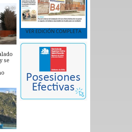
60
VER EDICIÓN COMPLETA
alado
y se
mo
44