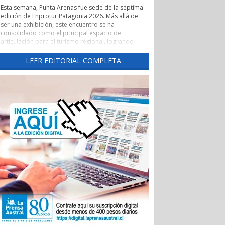
Esta semana, Punta Arenas fue sede de la séptima
edición de Enprotur Patagonia 2026. Más allá de
ser una exhibición, este encuentro se ha
consolidado como el principal espacio de
articulación para el turismo regional, logrando
concretar más de 450 reuniones de negocios en
un entorno de profesionalismo y colaboración.
LEER EDITORIAL COMPLETA
Lo que realmente otorga un valor estratégico a
Enprotur es su capacidad para actuar como un
catalizador de vínculos comerciales. El evento ha
facilitado de manera excepcional el acceso directo
de hoteles, restaurantes y otros servicios turísticos
-el sector Horeca- a una red diversificada de
proveedores.
Esta dinámica es fundamental para que pequeños
y medianos proveedores, tanto locales como
nacionales, puedan presentar sus innovaciones
directamente a los operadores que definen la
oferta de la temporada 2026-2027.
La feria ha permitido romper las barreras
tradicionales de intermediación. Al habilitar tres
salones de exposición para dar respuesta al alto
interés de los participantes, se generó un
ecosistema donde convivieron distribuidoras