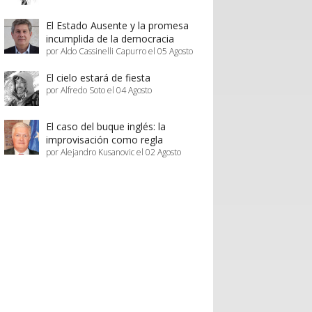
El Estado Ausente y la promesa
incumplida de la democracia
por Aldo Cassinelli Capurro el 05 Agosto
El cielo estará de fiesta
por Alfredo Soto el 04 Agosto
El caso del buque inglés: la
improvisación como regla
por Alejandro Kusanovic el 02 Agosto